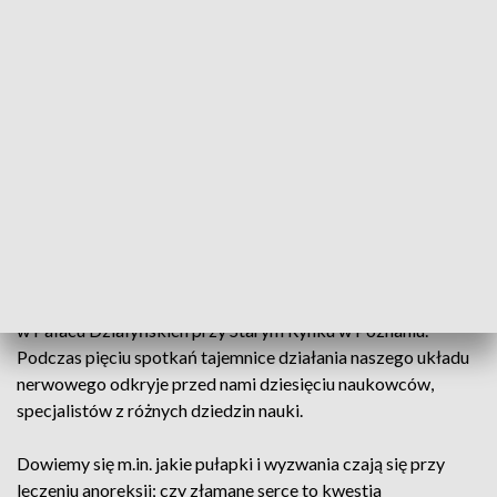
14. Tydzień Mózgu w Poznaniu
13-17.03.2023, Poznań
14. Tydzień Mózgu w Poznaniu (w ramach Światowego
Tygodnia Mózgu) odbędzie się w dniach 13-17 marca 2023 r.
w Pałacu Działyńskich przy Starym Rynku w Poznaniu.
Podczas pięciu spotkań tajemnice działania naszego układu
nerwowego odkryje przed nami dziesięciu naukowców,
specjalistów z różnych dziedzin nauki.
Dowiemy się m.in. jakie pułapki i wyzwania czają się przy
leczeniu anoreksji; czy złamane serce to kwestia