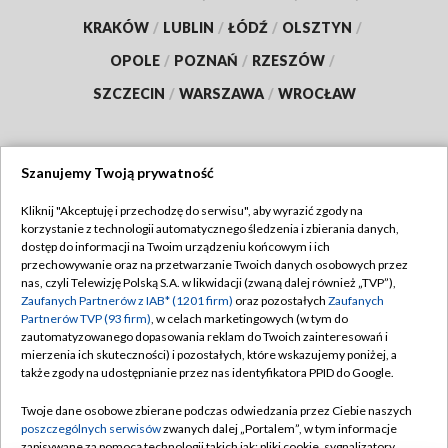
KRAKÓW
/
LUBLIN
/
ŁÓDŹ
/
OLSZTYN
/
OPOLE
/
POZNAŃ
/
RZESZÓW
/
SZCZECIN
/
WARSZAWA
/
WROCŁAW
Szanujemy Twoją prywatność
Dołącz do nas:
Kliknij "Akceptuję i przechodzę do serwisu", aby wyrazić zgody na
korzystanie z technologii automatycznego śledzenia i zbierania danych,
TVP
dostęp do informacji na Twoim urządzeniu końcowym i ich
Abonament TVP
przechowywanie oraz na przetwarzanie Twoich danych osobowych przez
Regulamin TVP
nas, czyli Telewizję Polską S.A. w likwidacji (zwaną dalej również „TVP”),
Emisja w TVP
Polityka prywatności
Zaufanych Partnerów z IAB* (1201 firm)
oraz pozostałych
Zaufanych
Partnerów TVP (93 firm)
, w celach marketingowych (w tym do
Centrum informacji TVP
Moje zgody
zautomatyzowanego dopasowania reklam do Twoich zainteresowań i
mierzenia ich skuteczności) i pozostałych, które wskazujemy poniżej, a
Naziemna Telewizja Cyfrowa
Pomoc
także zgody na udostępnianie przez nas identyfikatora PPID do Google.
Sklep TVP
Biuro reklamy
Twoje dane osobowe zbierane podczas odwiedzania przez Ciebie naszych
Rada Programowa
Kontakt
poszczególnych serwisów
zwanych dalej „Portalem”, w tym informacje
zapisywane za pomocą technologii takich jak: pliki cookie, sygnalizatory