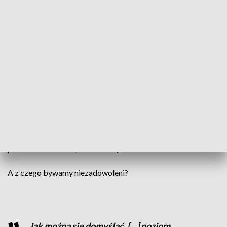
niezadowolonych.
A z czego konkretnie Polacy są zadowoleni? 83 procent
zaznaczyło, że z relacji z przyjaciółmi i najbliższymi
znajomymi i tyle samo, że ze swojego miejsca zamieszkania;
65 procent jest zadowolona z własnego wykształcenia i
kwalifikacji; 63 procent ze swojego małżeństwa czy stałego
nieformalnego związku; 61 procent z warunków
materialnych, w jakich żyje; 58 procent czerpie zadowolenie
ze stanu swojego zdrowia; 52 procent z pracy zawodowej; a
dla 47 procent źródłem zadowolenia są perspektywy na
przyszłość. A wśród respondentów, którzy mają dzieci, 88
procent stwierdziła, że to one są źródłem ich zadowolenia.
A z czego bywamy niezadowoleni?
Jak można się domyślać, […] poziom