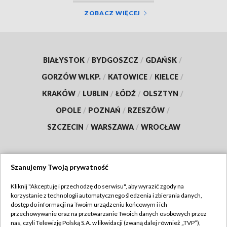
ZOBACZ WIĘCEJ
BIAŁYSTOK
/
BYDGOSZCZ
/
GDAŃSK
/
GORZÓW WLKP.
/
KATOWICE
/
KIELCE
/
KRAKÓW
/
LUBLIN
/
ŁÓDŹ
/
OLSZTYN
/
OPOLE
/
POZNAŃ
/
RZESZÓW
/
SZCZECIN
/
WARSZAWA
/
WROCŁAW
Szanujemy Twoją prywatność
Dołącz do nas:
Kliknij "Akceptuję i przechodzę do serwisu", aby wyrazić zgody na
korzystanie z technologii automatycznego śledzenia i zbierania danych,
TVP
dostęp do informacji na Twoim urządzeniu końcowym i ich
Abonament TVP
przechowywanie oraz na przetwarzanie Twoich danych osobowych przez
Regulamin TVP
nas, czyli Telewizję Polską S.A. w likwidacji (zwaną dalej również „TVP”),