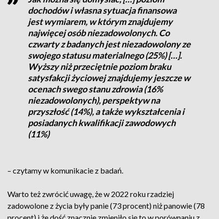
dochodów i własna sytuacja finansowa
jest wymiarem, w którym znajdujemy
najwięcej osób niezadowolonych. Co
czwarty z badanych jest niezadowolony ze
swojego statusu materialnego (25%) […].
Wyższy niż przeciętnie poziom braku
satysfakcji życiowej znajdujemy jeszcze w
ocenach swego stanu zdrowia (16%
niezadowolonych), perspektyw na
przyszłość (14%), a także wykształcenia i
posiadanych kwalifikacji zawodowych
(11%)
– czytamy w komunikacie z badań.
Warto też zwrócić uwagę, że w 2022 roku rzadziej
zadowolone z życia były panie (73 procent) niż panowie (78
procent) i że dość znacznie zmieniło się to w porównaniu z