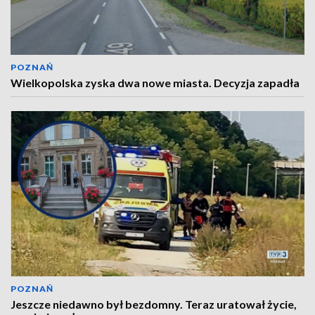
POZNAŃ
Wielkopolska zyska dwa nowe miasta. Decyzja zapadła
POZNAŃ
Jeszcze niedawno był bezdomny. Teraz uratował życie,