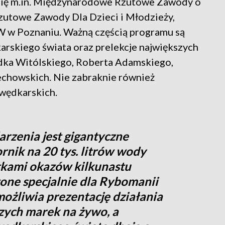
się m.in. Międzynarodowe Rzutowe Zawody o
utowe Zawody Dla Dzieci i Młodzieży,
W w Poznaniu. Ważną częścią programu są
arskiego świata oraz prelekcje największych
adka Witólskiego, Roberta Adamskiego,
Lechowskich. Nie zabraknie również
wędkarskich.
rzenia jest gigantyczne
nik na 20 tys. litrów wody
ątkami okazów kilkunastu
ne specjalnie dla Rybomanii
ożliwia prezentację działania
szych marek na żywo, a