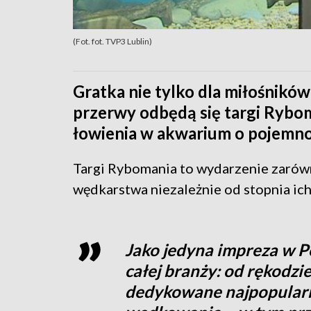
(Fot. fot. TVP3 Lublin)
Gratka nie tylko dla miłośników
przerwy odbędą się targi Rybom
łowienia w akwarium o pojemnoś
Targi Rybomania to wydarzenie zarówn
wędkarstwa niezależnie od stopnia ic
Jako jedyna impreza w P
całej branży: od rękodzie
dedykowane najpopular