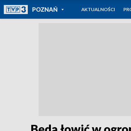
POWRÓT DO
POZNAŃ
AKTUALNOŚCI
PR
TVP REGIONY
Będą łowić w ogr