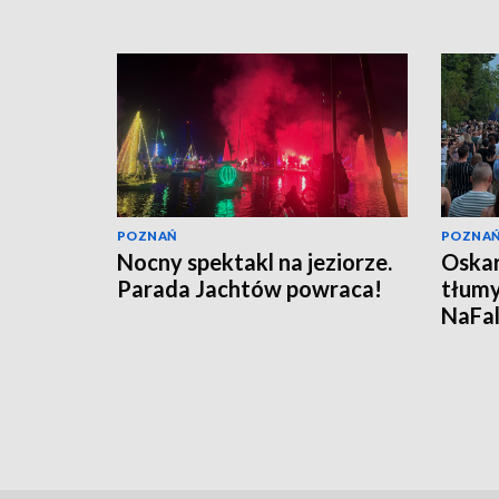
POZNAŃ
POZNA
Nocny spektakl na jeziorze.
Oskar
Parada Jachtów powraca!
tłumy
NaFal