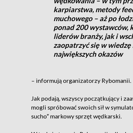
wędkowania – w tym prz
karpiarstwa, metody fee
muchowego – aż po łodzie
ponad 200 wystawców, k
liderów branży, jak i ws
zaopatrzyć się w wiedzę 
największych okazów
– informują organizatorzy Rybomanii.
Jak podają, wszyscy początkujący i z
mogli spróbować swoich sił w symulato
sucho” markowy sprzęt wędkarski.