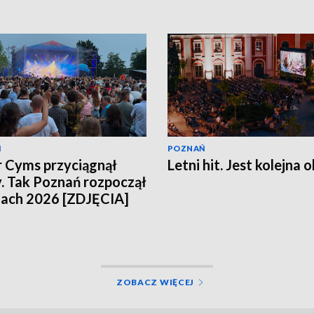
Ń
POZNAŃ
 Cyms przyciągnął
Letni hit. Jest kolejna 
. Tak Poznań rozpoczął
ach 2026 [ZDJĘCIA]
ZOBACZ WIĘCEJ