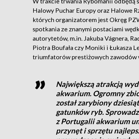
W trakcie trwania Rybomanii odbędą 
Halowy Puchar Europy oraz Halowe Rz
których organizatorem jest Okręg PZ
spotkania ze znanymi postaciami wędk
autorytetów, m.in. Jakuba Vágnera, R
Piotra Boufała czy Moniki i Łukasza 
triumfatorów prestiżowych zawodów 
Największą atrakcją wyda
akwarium. Ogromny zbior
został zarybiony dziesi
gatunków ryb. Sprowadzo
z Portugalii akwarium um
przynęt i sprzętu najlep