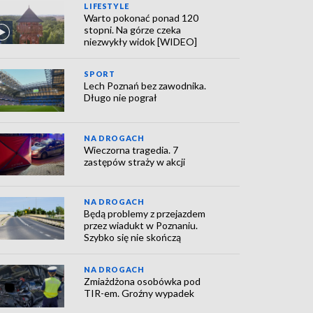
LIFESTYLE
Warto pokonać ponad 120
stopni. Na górze czeka
niezwykły widok [WIDEO]
SPORT
Lech Poznań bez zawodnika.
Długo nie pograł
NA DROGACH
Wieczorna tragedia. 7
zastępów straży w akcji
NA DROGACH
Będą problemy z przejazdem
przez wiadukt w Poznaniu.
Szybko się nie skończą
NA DROGACH
Zmiażdżona osobówka pod
TIR-em. Groźny wypadek