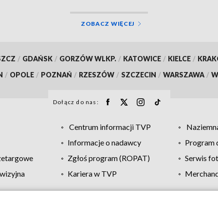
ZOBACZ WIĘCEJ
SZCZ
/
GDAŃSK
/
GORZÓW WLKP.
/
KATOWICE
/
KIELCE
/
KRA
N
/
OPOLE
/
POZNAŃ
/
RZESZÓW
/
SZCZECIN
/
WARSZAWA
/
W
Dołącz do nas:
Centrum informacji TVP
Naziemna
Informacje o nadawcy
Program d
zetargowe
Zgłoś program (ROPAT)
Serwis fo
wizyjna
Kariera w TVP
Merchandi