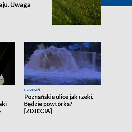
aju. Uwaga
POZNAŃ
Poznańskie ulice jak rzeki.
aki
Będzie powtórka?
o
[ZDJĘCIA]