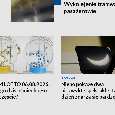
Wykolejenie tramw
pasażerowie
Ń
POZNAŃ
i LOTTO 06.08.2026.
Niebo pokaże dwa
go dziś uśmiechnęło
niezwykłe spektakle. T
zczęście?
dzień zdarza się bardz
rzadko