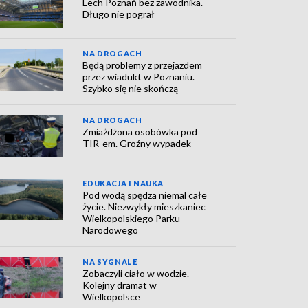
Lech Poznań bez zawodnika.
Długo nie pograł
NA DROGACH
Będą problemy z przejazdem
przez wiadukt w Poznaniu.
Szybko się nie skończą
NA DROGACH
Zmiażdżona osobówka pod
TIR-em. Groźny wypadek
EDUKACJA I NAUKA
Pod wodą spędza niemal całe
życie. Niezwykły mieszkaniec
Wielkopolskiego Parku
Narodowego
NA SYGNALE
Zobaczyli ciało w wodzie.
Kolejny dramat w
Wielkopolsce