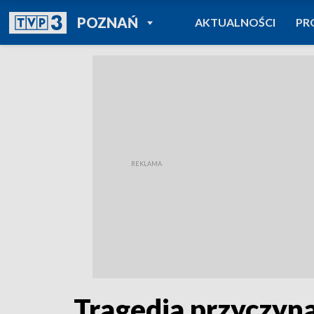
POWRÓT DO
POZNAŃ
AKTUALNOŚCI
PR
TVP REGIONY
Tragedia przyczyną