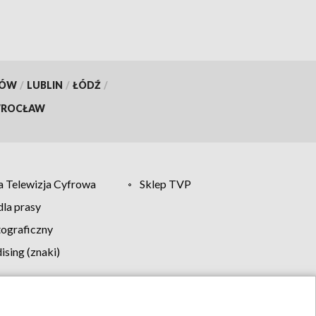
KÓW
/
LUBLIN
/
ŁÓDŹ
/
ROCŁAW
 Telewizja Cyfrowa
Sklep TVP
la prasy
tograficzny
sing (znaki)