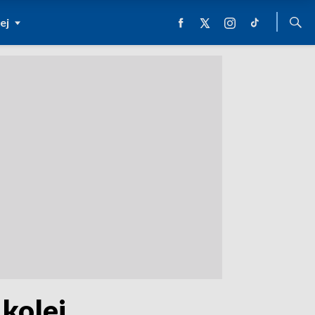
ej
kolei