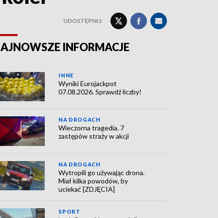
UDOSTĘPNIJ:
AJNOWSZE INFORMACJE
INNE
Wyniki Eurojackpot
07.08.2026. Sprawdź liczby!
NA DROGACH
Wieczorna tragedia. 7
zastępów straży w akcji
NA DROGACH
Wytropili go używając drona.
Miał kilka powodów, by
uciekać [ZDJĘCIA]
SPORT