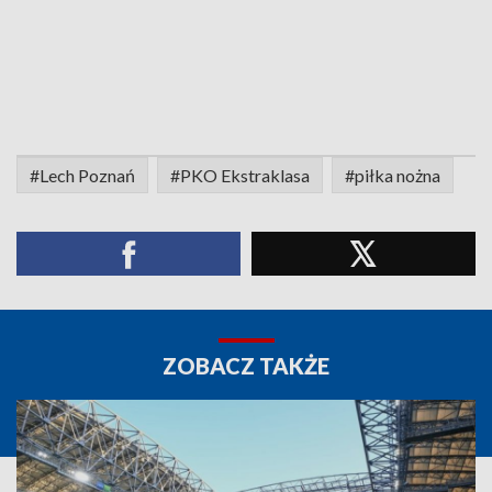
#Lech Poznań
#PKO Ekstraklasa
#piłka nożna
ZOBACZ TAKŻE