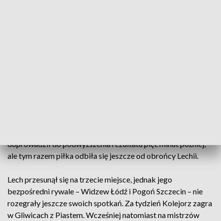
tym aspekcie, Jesusem Imazem.
I tak oto Mikael Ishak ma już w tym sezonie
@_Ekstraklasa_
�� goli! ⚽ Lech nie daje żadnych szans Lechii! ��
�� Mecz trwa w CANAL+ SPORT i CANAL+ online:
https://t.co/cjXnBgkuOv
pic.twitter.com/zPPpqXnZPM
— CANAL+ SPORT (@CANALPLUS_SPORT)
March 3, 2023
Ozdobą meczu było natomiast trafienie Kristoffera Velde,
który w 82. minucie wdarł się w pole karne z lewej strony i nie
dał szans bramkarzowi. Norweg w podobny sposób
doprowadził do podwyższenia rezultatu pięć minut później,
ale tym razem piłka odbiła się jeszcze od obrońcy Lechii.
Lech przesunął się na trzecie miejsce, jednak jego
bezpośredni rywale – Widzew Łódź i Pogoń Szczecin – nie
rozegrały jeszcze swoich spotkań. Za tydzień Kolejorz zagra
w Gliwicach z Piastem. Wcześniej natomiast na mistrzów