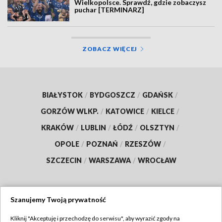
Wielkopolsce. Sprawdź, gdzie zobaczysz
puchar [TERMINARZ]
ZOBACZ WIĘCEJ
BIAŁYSTOK
/
BYDGOSZCZ
/
GDAŃSK
/
GORZÓW WLKP.
/
KATOWICE
/
KIELCE
/
KRAKÓW
/
LUBLIN
/
ŁÓDŹ
/
OLSZTYN
/
OPOLE
/
POZNAŃ
/
RZESZÓW
/
SZCZECIN
/
WARSZAWA
/
WROCŁAW
Szanujemy Twoją prywatność
Dołącz do nas:
Kliknij "Akceptuję i przechodzę do serwisu", aby wyrazić zgody na