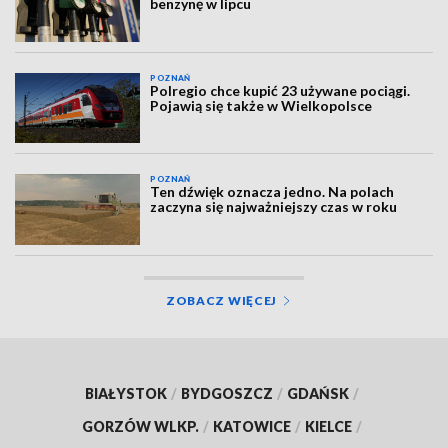
benzynę w lipcu
POZNAŃ
Polregio chce kupić 23 używane pociągi.
Pojawią się także w Wielkopolsce
POZNAŃ
Ten dźwięk oznacza jedno. Na polach
zaczyna się najważniejszy czas w roku
ZOBACZ WIĘCEJ
BIAŁYSTOK
/
BYDGOSZCZ
/
GDAŃSK
/
GORZÓW WLKP.
/
KATOWICE
/
KIELCE
/