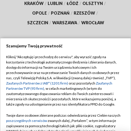
KRAKÓW
/
LUBLIN
/
ŁÓDŹ
/
OLSZTYN
/
OPOLE
/
POZNAŃ
/
RZESZÓW
/
SZCZECIN
/
WARSZAWA
/
WROCŁAW
Szanujemy Twoją prywatność
Dołącz do nas:
Kliknij "Akceptuję i przechodzę do serwisu", aby wyrazić zgody na
korzystanie z technologii automatycznego śledzenia i zbierania danych,
TVP
dostęp do informacji na Twoim urządzeniu końcowym i ich
Abonament TVP
przechowywanie oraz na przetwarzanie Twoich danych osobowych przez
Regulamin TVP
nas, czyli Telewizję Polską S.A. w likwidacji (zwaną dalej również „TVP”),
Emisja w TVP
Polityka prywatności
Zaufanych Partnerów z IAB* (1201 firm)
oraz pozostałych
Zaufanych
Partnerów TVP (93 firm)
, w celach marketingowych (w tym do
Centrum informacji TVP
Moje zgody
zautomatyzowanego dopasowania reklam do Twoich zainteresowań i
mierzenia ich skuteczności) i pozostałych, które wskazujemy poniżej, a
Naziemna Telewizja Cyfrowa
Pomoc
także zgody na udostępnianie przez nas identyfikatora PPID do Google.
Sklep TVP
Biuro reklamy
Twoje dane osobowe zbierane podczas odwiedzania przez Ciebie naszych
Rada Programowa
Kontakt
poszczególnych serwisów
zwanych dalej „Portalem”, w tym informacje
zapisywane za pomocą technologii takich jak: pliki cookie, sygnalizatory
System NOS