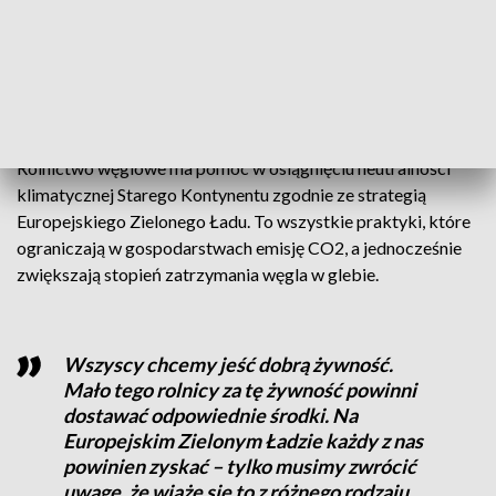
miał możliwość uzyskania dopłaty
– tłumaczy wicepremier i minister rolnictwa i rozwoju wsi
Henryk Kowalczyk.
Rolnictwo węglowe ma pomóc w osiągnięciu neutralności
klimatycznej Starego Kontynentu zgodnie ze strategią
Europejskiego Zielonego Ładu. To wszystkie praktyki, które
ograniczają w gospodarstwach emisję CO2, a jednocześnie
zwiększają stopień zatrzymania węgla w glebie.
Wszyscy chcemy jeść dobrą żywność.
Mało tego rolnicy za tę żywność powinni
dostawać odpowiednie środki. Na
Europejskim Zielonym Ładzie każdy z nas
powinien zyskać – tylko musimy zwrócić
uwagę, że wiąże się to z różnego rodzaju