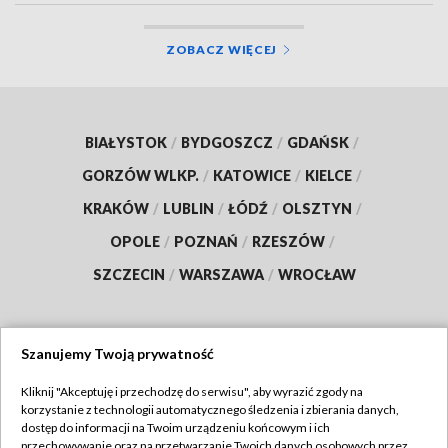
ZOBACZ WIĘCEJ
BIAŁYSTOK
/
BYDGOSZCZ
/
GDAŃSK
/
GORZÓW WLKP.
/
KATOWICE
/
KIELCE
/
KRAKÓW
/
LUBLIN
/
ŁÓDŹ
/
OLSZTYN
/
OPOLE
/
POZNAŃ
/
RZESZÓW
/
SZCZECIN
/
WARSZAWA
/
WROCŁAW
Szanujemy Twoją prywatność
Dołącz do nas:
Kliknij "Akceptuję i przechodzę do serwisu", aby wyrazić zgody na
korzystanie z technologii automatycznego śledzenia i zbierania danych,
TVP
dostęp do informacji na Twoim urządzeniu końcowym i ich
Abonament TVP
przechowywanie oraz na przetwarzanie Twoich danych osobowych przez