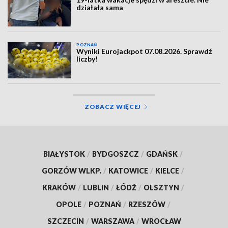
działała sama
POZNAŃ
Wyniki Eurojackpot 07.08.2026. Sprawdź
liczby!
ZOBACZ WIĘCEJ
BIAŁYSTOK
/
BYDGOSZCZ
/
GDAŃSK
/
GORZÓW WLKP.
/
KATOWICE
/
KIELCE
/
KRAKÓW
/
LUBLIN
/
ŁÓDŹ
/
OLSZTYN
/
OPOLE
/
POZNAŃ
/
RZESZÓW
/
SZCZECIN
/
WARSZAWA
/
WROCŁAW