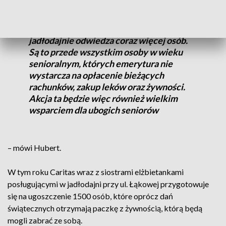
dań na wynos. Rok temu z takiego
wsparcia skorzystało 1145 osób. W
ostatnim czasie zauważyliśmy, że
jadłodajnie odwiedza coraz więcej osób.
Są to przede wszystkim osoby w wieku
senioralnym, których emerytura nie
wystarcza na opłacenie bieżących
rachunków, zakup leków oraz żywności.
Akcja ta będzie więc również wielkim
wsparciem dla ubogich seniorów
– mówi Hubert.
W tym roku Caritas wraz z siostrami elżbietankami
posługującymi w jadłodajni przy ul. Łąkowej przygotowuje
się na ugoszczenie 1500 osób, które oprócz dań
świątecznych otrzymają paczkę z żywnością, którą będą
mogli zabrać ze sobą.