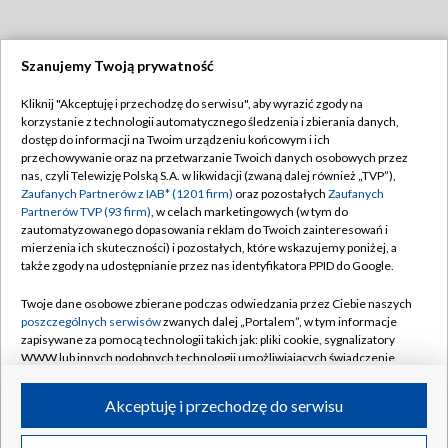
Szanujemy Twoją prywatność
Dołącz do nas:
Kliknij "Akceptuję i przechodzę do serwisu", aby wyrazić zgody na
korzystanie z technologii automatycznego śledzenia i zbierania danych,
TVP
dostęp do informacji na Twoim urządzeniu końcowym i ich
Abonament TVP
przechowywanie oraz na przetwarzanie Twoich danych osobowych przez
Regulamin TVP
nas, czyli Telewizję Polską S.A. w likwidacji (zwaną dalej również „TVP”),
Emisja w TVP
Polityka prywatności
Zaufanych Partnerów z IAB* (1201 firm)
oraz pozostałych
Zaufanych
Partnerów TVP (93 firm)
, w celach marketingowych (w tym do
Centrum informacji TVP
Moje zgody
zautomatyzowanego dopasowania reklam do Twoich zainteresowań i
mierzenia ich skuteczności) i pozostałych, które wskazujemy poniżej, a
Naziemna Telewizja Cyfrowa
Pomoc
także zgody na udostępnianie przez nas identyfikatora PPID do Google.
Sklep TVP
Biuro reklamy
Twoje dane osobowe zbierane podczas odwiedzania przez Ciebie naszych
Rada Programowa
Kontakt
poszczególnych serwisów
zwanych dalej „Portalem”, w tym informacje
zapisywane za pomocą technologii takich jak: pliki cookie, sygnalizatory
System NOS
WWW lub innych podobnych technologii umożliwiających świadczenie
dopasowanych i bezpiecznych usług, personalizację treści oraz reklam,
Informacje o nadawcy
Kanały
udostępnianie funkcji mediów społecznościowych oraz analizowanie
Akceptuję i przechodzę do serwisu
ruchu w Internecie.
Program dla prasy
©2026 Telewizja Polska S.A. w likwidacji
Biuro Reklamy