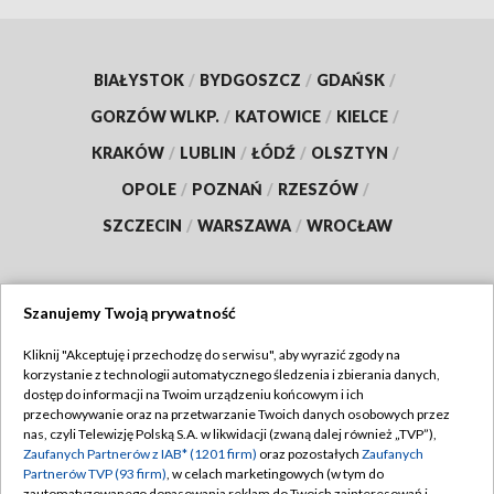
BIAŁYSTOK
/
BYDGOSZCZ
/
GDAŃSK
/
GORZÓW WLKP.
/
KATOWICE
/
KIELCE
/
KRAKÓW
/
LUBLIN
/
ŁÓDŹ
/
OLSZTYN
/
OPOLE
/
POZNAŃ
/
RZESZÓW
/
SZCZECIN
/
WARSZAWA
/
WROCŁAW
Szanujemy Twoją prywatność
Dołącz do nas:
Kliknij "Akceptuję i przechodzę do serwisu", aby wyrazić zgody na
korzystanie z technologii automatycznego śledzenia i zbierania danych,
TVP
dostęp do informacji na Twoim urządzeniu końcowym i ich
Abonament TVP
przechowywanie oraz na przetwarzanie Twoich danych osobowych przez
Regulamin TVP
nas, czyli Telewizję Polską S.A. w likwidacji (zwaną dalej również „TVP”),
Emisja w TVP
Polityka prywatności
Zaufanych Partnerów z IAB* (1201 firm)
oraz pozostałych
Zaufanych
Partnerów TVP (93 firm)
, w celach marketingowych (w tym do
Centrum informacji TVP
Moje zgody
zautomatyzowanego dopasowania reklam do Twoich zainteresowań i