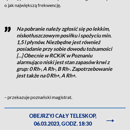
o jak największą frekwencję.
Na pobranie należy zgłosić się po lekkim,
niskotłuszczowym posiłku i spożyciu min.
1,5 l płynów. Niezbędne jest również
posiadanie przy sobie dowodu tożsamości
[...] Obecnie w RCKiK w Poznaniu
alarmująco niski jest stan zapasów krwi z
grup: 0 Rh-, A Rh-, B Rh-. Zapotrzebowanie
jest także na 0 Rh+, A Rh+.
– przekazuje poznański magistrat.
OBEJRZYJ CAŁY TELESKOP,
06.03.2023, GODZ. 18:30