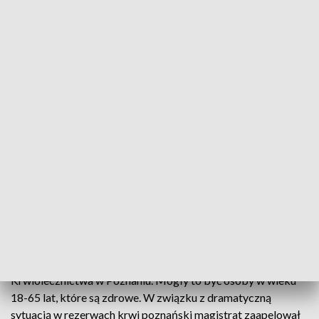
(Fot. Shutterstock/Lumen Photos)
Pomóc może każda osoba, która jest zdrowa. Duża
frekwencja podczas akcji jest bardzo ważna,
ponieważ zapasy krwi w Poznaniu są alarmująco
niskie.
6 marca br. na Międzynarodowych Targach Poznańskich
odbyło się akcja oddawania krwi. W pobliżu targowej iglicy
stanał krwiobus Regionalnego Centrum Krwiodawstwa i
Krwiolecznictwa w Poznaniu. Mogły to być osoby w wieku
18-65 lat, które są zdrowe. W związku z dramatyczną
sytuacją w rezerwach krwi poznański magistrat zaapelował