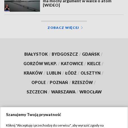
ma mocny argument w walce o atom
[WIDEO]
ZOBACZ WIĘCEJ
BIAŁYSTOK
/
BYDGOSZCZ
/
GDAŃSK
/
GORZÓW WLKP.
/
KATOWICE
/
KIELCE
/
KRAKÓW
/
LUBLIN
/
ŁÓDŹ
/
OLSZTYN
/
OPOLE
/
POZNAŃ
/
RZESZÓW
/
SZCZECIN
/
WARSZAWA
/
WROCŁAW
Szanujemy Twoją prywatność
Dołącz do nas:
Kliknij "Akceptuję i przechodzę do serwisu", aby wyrazić zgody na