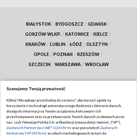
BIAŁYSTOK
/
BYDGOSZCZ
/
GDAŃSK
/
GORZÓW WLKP.
/
KATOWICE
/
KIELCE
/
KRAKÓW
/
LUBLIN
/
ŁÓDŹ
/
OLSZTYN
/
OPOLE
/
POZNAŃ
/
RZESZÓW
/
SZCZECIN
/
WARSZAWA
/
WROCŁAW
Szanujemy Twoją prywatność
Dołącz do nas:
Kliknij "Akceptuję i przechodzę do serwisu", aby wyrazić zgody na
korzystanie z technologii automatycznego śledzenia i zbierania danych,
TVP
dostęp do informacji na Twoim urządzeniu końcowym i ich
Abonament TVP
przechowywanie oraz na przetwarzanie Twoich danych osobowych przez
Regulamin TVP
nas, czyli Telewizję Polską S.A. w likwidacji (zwaną dalej również „TVP”),
Emisja w TVP
Zaufanych Partnerów z IAB* (1201 firm)
oraz pozostałych
Zaufanych
Polityka prywatności
Partnerów TVP (93 firm)
, w celach marketingowych (w tym do
Centrum informacji TVP