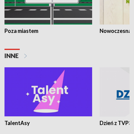
Poza miastem
Nowoczesna 
INNE
TalentAsy
Dzień z TVP3