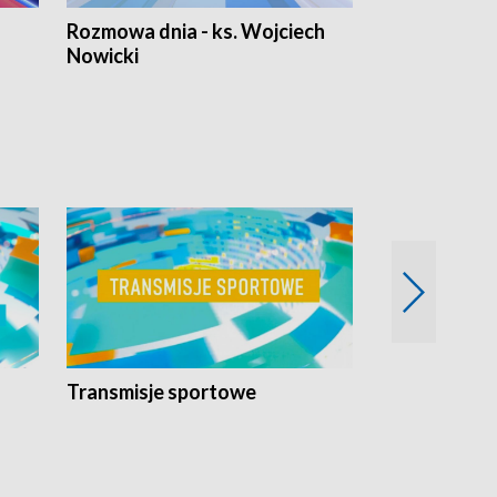
Rozmowa dnia - ks. Wojciech
Euro Fakty
Nowicki
Transmisje sportowe
Reportaże s