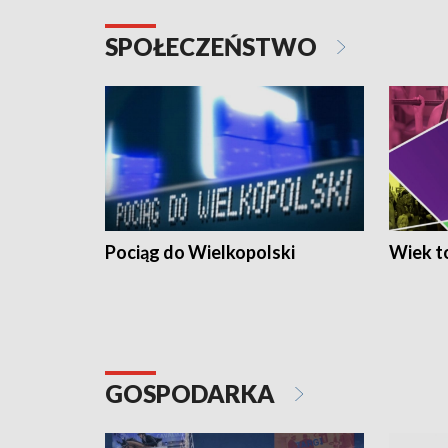
SPOŁECZEŃSTWO
Pociąg do Wielkopolski
Wiek to
GOSPODARKA