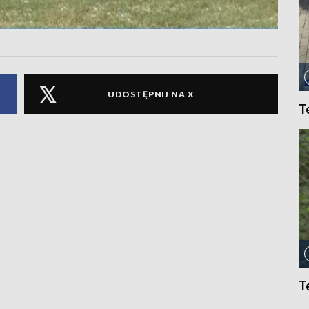
UDOSTĘPNIJ NA X
T
T