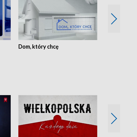
Dom, który chcę
Biznes Wielk