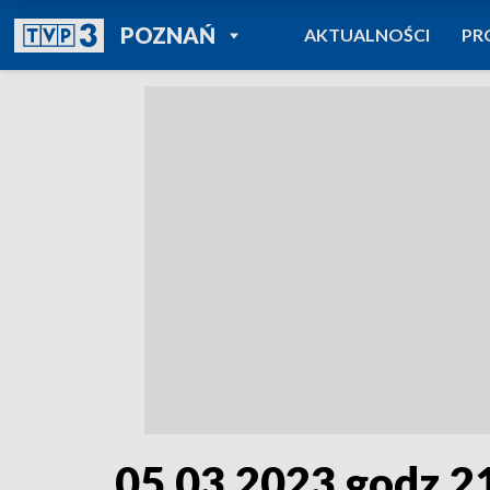
POWRÓT DO
POZNAŃ
AKTUALNOŚCI
PR
TVP REGIONY
05.03.2023 godz.2