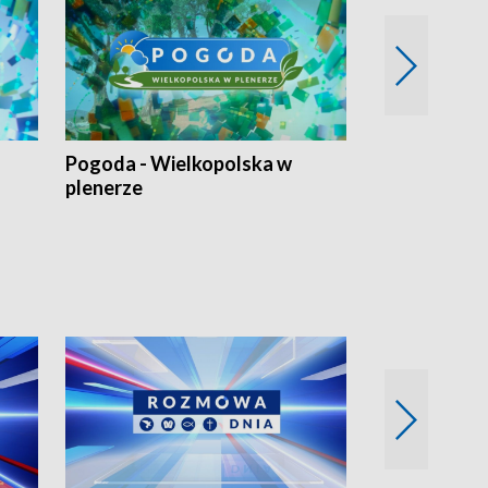
Pogoda - Wielkopolska w
Eko prognoza
plenerze