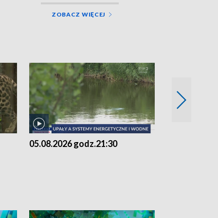
ZOBACZ WIĘCEJ
05.08.2026 godz.21:30
05.08.2026 g