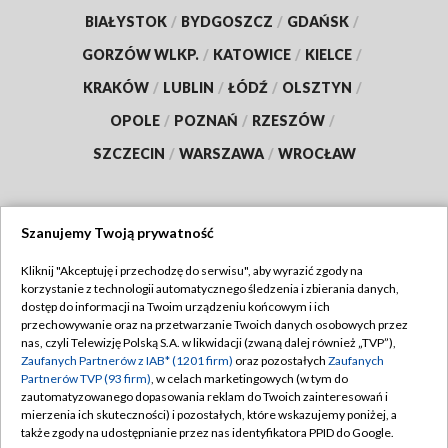
BIAŁYSTOK
/
BYDGOSZCZ
/
GDAŃSK
/
GORZÓW WLKP.
/
KATOWICE
/
KIELCE
/
KRAKÓW
/
LUBLIN
/
ŁÓDŹ
/
OLSZTYN
/
OPOLE
/
POZNAŃ
/
RZESZÓW
/
SZCZECIN
/
WARSZAWA
/
WROCŁAW
Szanujemy Twoją prywatność
Dołącz do nas:
Kliknij "Akceptuję i przechodzę do serwisu", aby wyrazić zgody na
korzystanie z technologii automatycznego śledzenia i zbierania danych,
TVP
dostęp do informacji na Twoim urządzeniu końcowym i ich
Abonament TVP
przechowywanie oraz na przetwarzanie Twoich danych osobowych przez
Regulamin TVP
nas, czyli Telewizję Polską S.A. w likwidacji (zwaną dalej również „TVP”),
Emisja w TVP
Polityka prywatności
Zaufanych Partnerów z IAB* (1201 firm)
oraz pozostałych
Zaufanych
Partnerów TVP (93 firm)
, w celach marketingowych (w tym do
Centrum informacji TVP
Moje zgody
zautomatyzowanego dopasowania reklam do Twoich zainteresowań i
mierzenia ich skuteczności) i pozostałych, które wskazujemy poniżej, a
Naziemna Telewizja Cyfrowa
Pomoc
także zgody na udostępnianie przez nas identyfikatora PPID do Google.