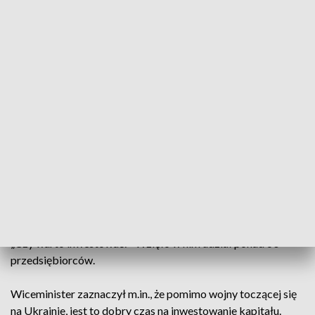
(Fot. PAP/Jakub Kaczmarczyk)
Na spotkaniu dotyczącym inwestycji pojawiło się
kilkudziesięciu przedsiębiorców.
W Pile odbyło się spotkanie wiceministra rozwoju i
technologii Grzegorza Piechowiaka z przedsiębiorcami pn.
„Czy warto inwestować?” Wzięło w nim udział ponad 60
przedsiębiorców.
Wiceminister zaznaczył m.in., że pomimo wojny toczącej się
na Ukrainie, jest to dobry czas na inwestowanie kapitału.