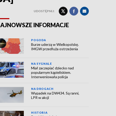
UDOSTĘPNIJ:
AJNOWSZE INFORMACJE
POGODA
Burze uderzą w Wielkopolskę.
IMGW przedłuża ostrzeżenia
NA SYGNALE
Miał zaczepiać dziecko nad
popularnym kąpieliskiem.
Interweniowała policja
NA DROGACH
Wypadek na DW434. Są ranni,
LPR w akcji
HISTORIA