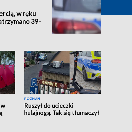
ercią, w ręku
Zatrzymano 39-
POZNAŃ
 w
Ruszył do ucieczki
ą
hulajnogą. Tak się tłumaczył