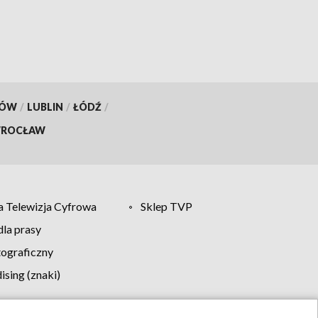
KÓW
/
LUBLIN
/
ŁÓDŹ
/
ROCŁAW
 Telewizja Cyfrowa
Sklep TVP
la prasy
tograficzny
sing (znaki)