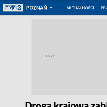
POWRÓT DO
POZNAŃ
AKTUALNOŚCI
PR
TVP REGIONY
Droga krajowa za