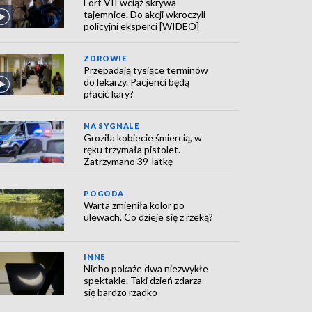
Fort VII wciąż skrywa
tajemnice. Do akcji wkroczyli
policyjni eksperci [WIDEO]
ZDROWIE
Przepadają tysiące terminów
do lekarzy. Pacjenci będą
płacić kary?
NA SYGNALE
Groziła kobiecie śmiercią, w
ręku trzymała pistolet.
Zatrzymano 39-latkę
POGODA
Warta zmieniła kolor po
ulewach. Co dzieje się z rzeką?
INNE
Niebo pokaże dwa niezwykłe
spektakle. Taki dzień zdarza
się bardzo rzadko