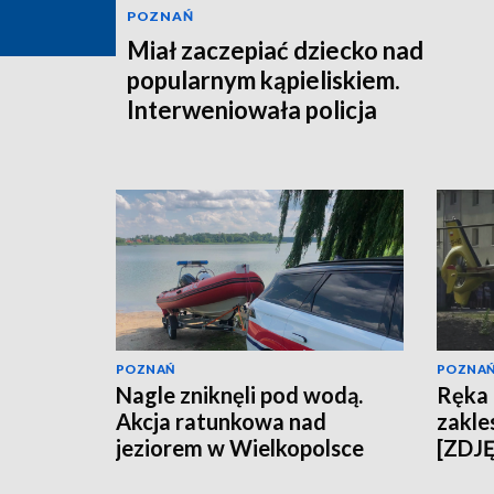
POZNAŃ
Miał zaczepiać dziecko nad
popularnym kąpieliskiem.
Interweniowała policja
POZNAŃ
POZNA
Nagle zniknęli pod wodą.
Ręka 
Akcja ratunkowa nad
zakle
jeziorem w Wielkopolsce
[ZDJ
[AKTUALIZACJA]