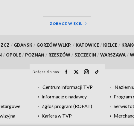
ZOBACZ WIĘCEJ
SZCZ
/
GDAŃSK
/
GORZÓW WLKP.
/
KATOWICE
/
KIELCE
/
KRA
N
/
OPOLE
/
POZNAŃ
/
RZESZÓW
/
SZCZECIN
/
WARSZAWA
/
W
Dołącz do nas:
Centrum informacji TVP
Naziemna
Informacje o nadawcy
Program d
zetargowe
Zgłoś program (ROPAT)
Serwis fo
wizyjna
Kariera w TVP
Merchandi