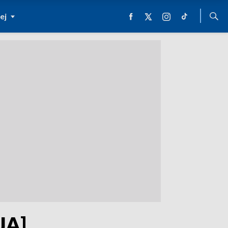
ej
JA]