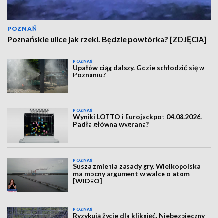
POZNAŃ
Poznańskie ulice jak rzeki. Będzie powtórka? [ZDJĘCIA]
POZNAŃ
Upałów ciąg dalszy. Gdzie schłodzić się w
Poznaniu?
POZNAŃ
Wyniki LOTTO i Eurojackpot 04.08.2026.
Padła główna wygrana?
POZNAŃ
Susza zmienia zasady gry. Wielkopolska
ma mocny argument w walce o atom
[WIDEO]
POZNAŃ
Ryzykują życie dla kliknięć. Niebezpieczny