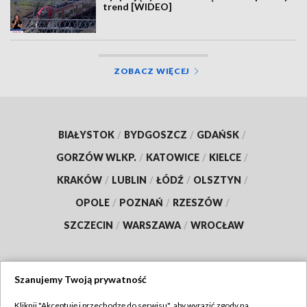
trend [WIDEO]
ZOBACZ WIĘCEJ
BIAŁYSTOK
/
BYDGOSZCZ
/
GDAŃSK
/
GORZÓW WLKP.
/
KATOWICE
/
KIELCE
/
KRAKÓW
/
LUBLIN
/
ŁÓDŹ
/
OLSZTYN
/
OPOLE
/
POZNAŃ
/
RZESZÓW
/
SZCZECIN
/
WARSZAWA
/
WROCŁAW
Szanujemy Twoją prywatność
Dołącz do nas:
Kliknij "Akceptuję i przechodzę do serwisu", aby wyrazić zgody na