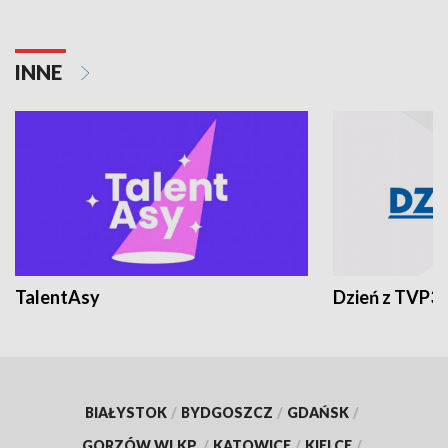
INNE
TalentAsy
Dzień z TVP3
BIAŁYSTOK
/
BYDGOSZCZ
/
GDAŃSK
/
GORZÓW WLKP.
/
KATOWICE
/
KIELCE
/