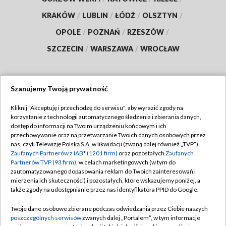
KRAKÓW
/
LUBLIN
/
ŁÓDŹ
/
OLSZTYN
/
OPOLE
/
POZNAŃ
/
RZESZÓW
/
SZCZECIN
/
WARSZAWA
/
WROCŁAW
Szanujemy Twoją prywatność
Dołącz do nas:
Kliknij "Akceptuję i przechodzę do serwisu", aby wyrazić zgody na
korzystanie z technologii automatycznego śledzenia i zbierania danych,
TVP
dostęp do informacji na Twoim urządzeniu końcowym i ich
Abonament TVP
przechowywanie oraz na przetwarzanie Twoich danych osobowych przez
Regulamin TVP
nas, czyli Telewizję Polską S.A. w likwidacji (zwaną dalej również „TVP”),
Emisja w TVP
Zaufanych Partnerów z IAB* (1201 firm)
oraz pozostałych
Zaufanych
Polityka prywatności
Partnerów TVP (93 firm)
, w celach marketingowych (w tym do
Centrum informacji TVP
Moje zgody
zautomatyzowanego dopasowania reklam do Twoich zainteresowań i
mierzenia ich skuteczności) i pozostałych, które wskazujemy poniżej, a
Naziemna Telewizja Cyfrowa
Pomoc
także zgody na udostępnianie przez nas identyfikatora PPID do Google.
Sklep TVP
Biuro reklamy
Twoje dane osobowe zbierane podczas odwiedzania przez Ciebie naszych
Rada Programowa
poszczególnych serwisów
zwanych dalej „Portalem”, w tym informacje
Kontakt