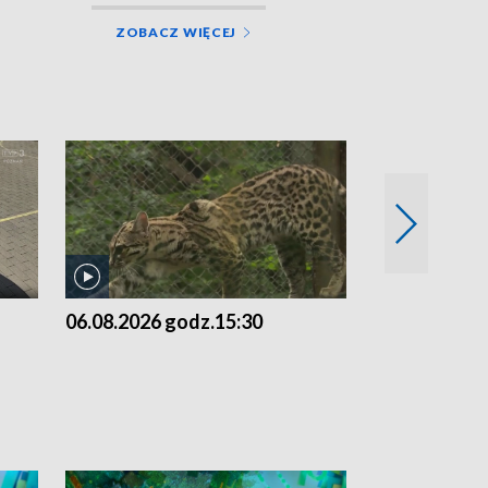
ZOBACZ WIĘCEJ
06.08.2026 godz.15:30
05.08.2026 g