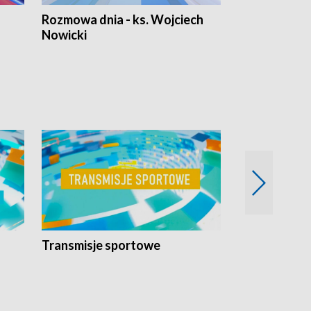
Rozmowa dnia - ks. Wojciech
Euro Fakty
Nowicki
Transmisje sportowe
Reportaże s