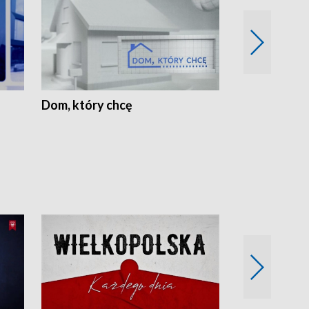
Dom, który chcę
Biznes Wielk