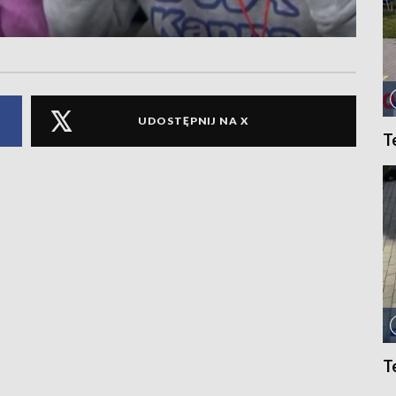
UDOSTĘPNIJ NA X
T
T