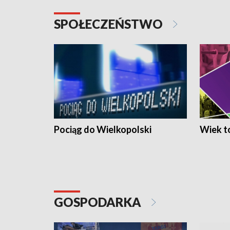
SPOŁECZEŃSTWO
Pociąg do Wielkopolski
Wiek to
GOSPODARKA