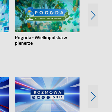
Pogoda - Wielkopolska w
Eko prognoza
plenerze