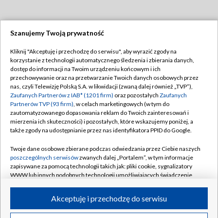
Szanujemy Twoją prywatność
Dołącz do nas:
Kliknij "Akceptuję i przechodzę do serwisu", aby wyrazić zgody na
korzystanie z technologii automatycznego śledzenia i zbierania danych,
TVP
dostęp do informacji na Twoim urządzeniu końcowym i ich
Abonament TVP
przechowywanie oraz na przetwarzanie Twoich danych osobowych przez
Regulamin TVP
nas, czyli Telewizję Polską S.A. w likwidacji (zwaną dalej również „TVP”),
Emisja w TVP
Zaufanych Partnerów z IAB* (1201 firm)
oraz pozostałych
Zaufanych
Polityka prywatności
Partnerów TVP (93 firm)
, w celach marketingowych (w tym do
Centrum informacji TVP
Moje zgody
zautomatyzowanego dopasowania reklam do Twoich zainteresowań i
mierzenia ich skuteczności) i pozostałych, które wskazujemy poniżej, a
Naziemna Telewizja Cyfrowa
Pomoc
także zgody na udostępnianie przez nas identyfikatora PPID do Google.
Sklep TVP
Biuro reklamy
Twoje dane osobowe zbierane podczas odwiedzania przez Ciebie naszych
Rada Programowa
poszczególnych serwisów
zwanych dalej „Portalem”, w tym informacje
Kontakt
zapisywane za pomocą technologii takich jak: pliki cookie, sygnalizatory
System NOS
WWW lub innych podobnych technologii umożliwiających świadczenie
dopasowanych i bezpiecznych usług, personalizację treści oraz reklam,
Informacje o nadawcy
Kanały
udostępnianie funkcji mediów społecznościowych oraz analizowanie
Akceptuję i przechodzę do serwisu
ruchu w Internecie.
Program dla prasy
©2026 Telewizja Polska S.A. w likwidacji