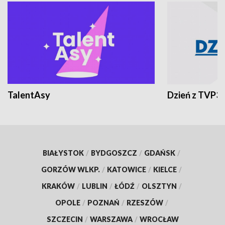
TalentAsy
Dzień z TVP3
BIAŁYSTOK
/
BYDGOSZCZ
/
GDAŃSK
/
GORZÓW WLKP.
/
KATOWICE
/
KIELCE
/
KRAKÓW
/
LUBLIN
/
ŁÓDŹ
/
OLSZTYN
/
OPOLE
/
POZNAŃ
/
RZESZÓW
/
SZCZECIN
/
WARSZAWA
/
WROCŁAW