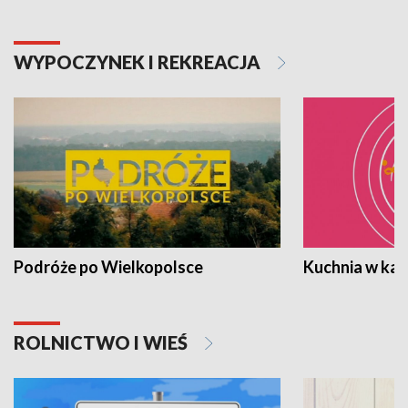
WYPOCZYNEK I REKREACJA
Podróże po Wielkopolsce
Kuchnia w ka
ROLNICTWO I WIEŚ