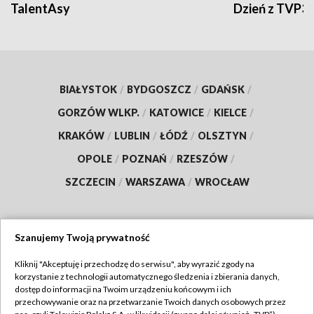
TalentAsy
Dzień z TVP3
BIAŁYSTOK
/
BYDGOSZCZ
/
GDAŃSK
/
GORZÓW WLKP.
/
KATOWICE
/
KIELCE
/
KRAKÓW
/
LUBLIN
/
ŁÓDŹ
/
OLSZTYN
/
OPOLE
/
POZNAŃ
/
RZESZÓW
/
SZCZECIN
/
WARSZAWA
/
WROCŁAW
Szanujemy Twoją prywatność
Dołącz do nas:
Kliknij "Akceptuję i przechodzę do serwisu", aby wyrazić zgody na
korzystanie z technologii automatycznego śledzenia i zbierania danych,
TVP
dostęp do informacji na Twoim urządzeniu końcowym i ich
Abonament TVP
przechowywanie oraz na przetwarzanie Twoich danych osobowych przez
Regulamin TVP