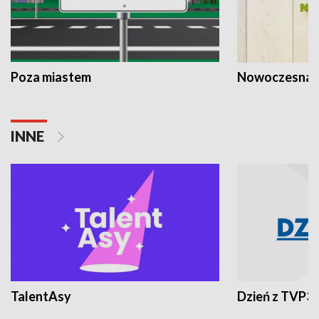
Poza miastem
Nowoczesna 
INNE
TalentAsy
Dzień z TVP3