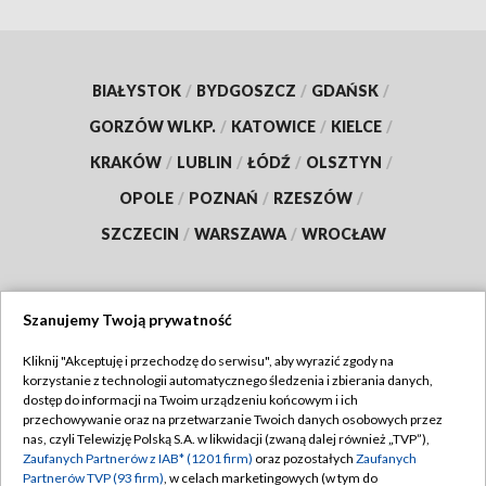
BIAŁYSTOK
/
BYDGOSZCZ
/
GDAŃSK
/
GORZÓW WLKP.
/
KATOWICE
/
KIELCE
/
KRAKÓW
/
LUBLIN
/
ŁÓDŹ
/
OLSZTYN
/
OPOLE
/
POZNAŃ
/
RZESZÓW
/
SZCZECIN
/
WARSZAWA
/
WROCŁAW
Szanujemy Twoją prywatność
Dołącz do nas:
Kliknij "Akceptuję i przechodzę do serwisu", aby wyrazić zgody na
korzystanie z technologii automatycznego śledzenia i zbierania danych,
TVP
dostęp do informacji na Twoim urządzeniu końcowym i ich
Abonament TVP
przechowywanie oraz na przetwarzanie Twoich danych osobowych przez
Regulamin TVP
nas, czyli Telewizję Polską S.A. w likwidacji (zwaną dalej również „TVP”),
Emisja w TVP
Zaufanych Partnerów z IAB* (1201 firm)
oraz pozostałych
Zaufanych
Polityka prywatności
Partnerów TVP (93 firm)
, w celach marketingowych (w tym do