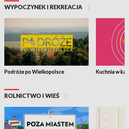
WYPOCZYNEK I REKREACJA
Podróże po Wielkopolsce
Kuchnia w ka
ROLNICTWO I WIEŚ