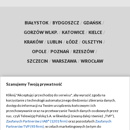
BIAŁYSTOK
/
BYDGOSZCZ
/
GDAŃSK
/
GORZÓW WLKP.
/
KATOWICE
/
KIELCE
/
KRAKÓW
/
LUBLIN
/
ŁÓDŹ
/
OLSZTYN
/
OPOLE
/
POZNAŃ
/
RZESZÓW
/
SZCZECIN
/
WARSZAWA
/
WROCŁAW
Szanujemy Twoją prywatność
Dołącz do nas:
Kliknij "Akceptuję i przechodzę do serwisu", aby wyrazić zgody na
korzystanie z technologii automatycznego śledzenia i zbierania danych,
TVP
dostęp do informacji na Twoim urządzeniu końcowym i ich
Abonament TVP
przechowywanie oraz na przetwarzanie Twoich danych osobowych przez
Regulamin TVP
nas, czyli Telewizję Polską S.A. w likwidacji (zwaną dalej również „TVP”),
Emisja w TVP
Zaufanych Partnerów z IAB* (1201 firm)
oraz pozostałych
Zaufanych
Polityka prywatności
Partnerów TVP (93 firm)
, w celach marketingowych (w tym do
Centrum informacji TVP