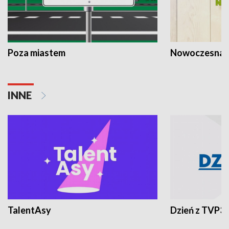
Poza miastem
Nowoczesna 
INNE
TalentAsy
Dzień z TVP3