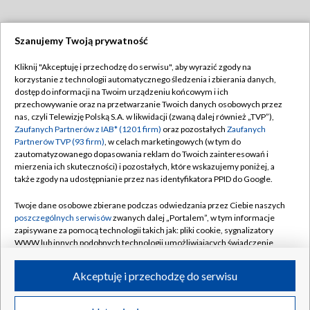
Szanujemy Twoją prywatność
Dołącz do nas:
Kliknij "Akceptuję i przechodzę do serwisu", aby wyrazić zgody na
korzystanie z technologii automatycznego śledzenia i zbierania danych,
TVP
dostęp do informacji na Twoim urządzeniu końcowym i ich
Abonament TVP
przechowywanie oraz na przetwarzanie Twoich danych osobowych przez
Regulamin TVP
nas, czyli Telewizję Polską S.A. w likwidacji (zwaną dalej również „TVP”),
Emisja w TVP
Polityka prywatności
Zaufanych Partnerów z IAB* (1201 firm)
oraz pozostałych
Zaufanych
Partnerów TVP (93 firm)
, w celach marketingowych (w tym do
Centrum informacji TVP
Moje zgody
zautomatyzowanego dopasowania reklam do Twoich zainteresowań i
mierzenia ich skuteczności) i pozostałych, które wskazujemy poniżej, a
Naziemna Telewizja Cyfrowa
Pomoc
także zgody na udostępnianie przez nas identyfikatora PPID do Google.
Sklep TVP
Biuro reklamy
Twoje dane osobowe zbierane podczas odwiedzania przez Ciebie naszych
Rada Programowa
Kontakt
poszczególnych serwisów
zwanych dalej „Portalem”, w tym informacje
zapisywane za pomocą technologii takich jak: pliki cookie, sygnalizatory
System NOS
WWW lub innych podobnych technologii umożliwiających świadczenie
dopasowanych i bezpiecznych usług, personalizację treści oraz reklam,
Informacje o nadawcy
Kanały
udostępnianie funkcji mediów społecznościowych oraz analizowanie
Akceptuję i przechodzę do serwisu
ruchu w Internecie.
Program dla prasy
©2026 Telewizja Polska S.A. w likwidacji
Biuro Reklamy
Twoje dane osobowe zbierane podczas odwiedzania przez Ciebie