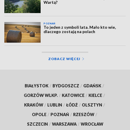
Wartą?
POZNAŃ
To jeden z symboli lata. Mało kto wie,
dlaczego zostają na polach
ZOBACZ WIĘCEJ
BIAŁYSTOK
/
BYDGOSZCZ
/
GDAŃSK
/
GORZÓW WLKP.
/
KATOWICE
/
KIELCE
/
KRAKÓW
/
LUBLIN
/
ŁÓDŹ
/
OLSZTYN
/
OPOLE
/
POZNAŃ
/
RZESZÓW
/
SZCZECIN
/
WARSZAWA
/
WROCŁAW