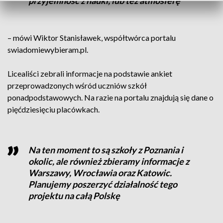
przyjemność z nauki, lub też atmosferę
– mówi Wiktor Stanisławek, współtwórca portalu
swiadomiewybieram.pl.
Licealiści zebrali informacje na podstawie ankiet
przeprowadzonych wśród uczniów szkół
ponadpodstawowych. Na razie na portalu znajdują się dane o
pięćdziesięciu placówkach.
Na ten moment to są szkoły z Poznania i
okolic, ale również zbieramy informacje z
Warszawy, Wrocławia oraz Katowic.
Planujemy poszerzyć działalność tego
projektu na całą Polskę