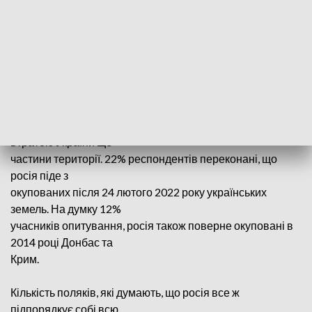
змогли відповісти.
Кількість респондентів, які вважають, що війна в Україні
загрожує безпеці
Польщі, знизилася на 6% у порівнянні з січнем 2023. На
той час такої думки
дотримувались 79%. Крім того, нове опитування
показало, що зараз понад
третина поляків (37%) вважають, що війна завершиться
втратою України ще
частини території. 22% респондентів переконані, що
росія піде з
окупованих після 24 лютого 2022 року українських
земель. На думку 12%
учасників опитування, росія також поверне окуповані в
2014 році Донбас та
Крим.
Кількість поляків, які думають, що росія все ж
підпорядкує собі всю