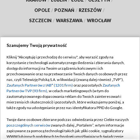
OPOLE
/
POZNAŃ
/
RZESZÓW
/
SZCZECIN
/
WARSZAWA
/
WROCŁAW
Szanujemy Twoją prywatność
Dołącz do nas:
Kliknij "Akceptuję i przechodzę do serwisu", aby wyrazić zgody na
korzystanie z technologii automatycznego śledzenia i zbierania danych,
TVP
dostęp do informacji na Twoim urządzeniu końcowym i ich
Abonament TVP
przechowywanie oraz na przetwarzanie Twoich danych osobowych przez
Regulamin TVP
nas, czyli Telewizję Polską S.A. w likwidacji (zwaną dalej również „TVP”),
Emisja w TVP
Polityka prywatności
Zaufanych Partnerów z IAB* (1201 firm)
oraz pozostałych
Zaufanych
Partnerów TVP (93 firm)
, w celach marketingowych (w tym do
Centrum informacji TVP
Moje zgody
zautomatyzowanego dopasowania reklam do Twoich zainteresowań i
mierzenia ich skuteczności) i pozostałych, które wskazujemy poniżej, a
Naziemna Telewizja Cyfrowa
Pomoc
także zgody na udostępnianie przez nas identyfikatora PPID do Google.
Sklep TVP
Biuro reklamy
Twoje dane osobowe zbierane podczas odwiedzania przez Ciebie naszych
Rada Programowa
Kontakt
poszczególnych serwisów
zwanych dalej „Portalem”, w tym informacje
zapisywane za pomocą technologii takich jak: pliki cookie, sygnalizatory
System NOS
WWW lub innych podobnych technologii umożliwiających świadczenie