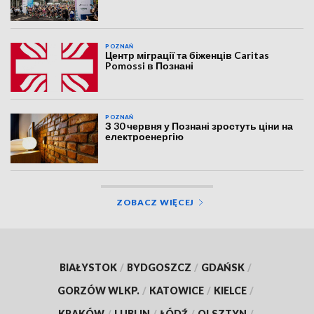
POZNAŃ
Центр міграції та біженців Caritas
Pomossi в Познані
POZNAŃ
З 30 червня у Познані зростуть ціни на
електроенергію
ZOBACZ WIĘCEJ
BIAŁYSTOK
/
BYDGOSZCZ
/
GDAŃSK
/
GORZÓW WLKP.
/
KATOWICE
/
KIELCE
/
KRAKÓW
/
LUBLIN
/
ŁÓDŹ
/
OLSZTYN
/