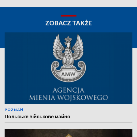
ZOBACZ TAKŻE
POZNAŃ
Польське військове майно