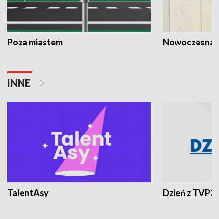
Poza miastem
Nowoczesna 
INNE
TalentAsy
Dzień z TVP3