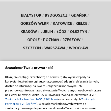
BIAŁYSTOK
/
BYDGOSZCZ
/
GDAŃSK
/
GORZÓW WLKP.
/
KATOWICE
/
KIELCE
/
KRAKÓW
/
LUBLIN
/
ŁÓDŹ
/
OLSZTYN
/
OPOLE
/
POZNAŃ
/
RZESZÓW
/
SZCZECIN
/
WARSZAWA
/
WROCŁAW
Szanujemy Twoją prywatność
Dołącz do nas:
Kliknij "Akceptuję i przechodzę do serwisu", aby wyrazić zgody na
korzystanie z technologii automatycznego śledzenia i zbierania danych,
TVP
dostęp do informacji na Twoim urządzeniu końcowym i ich
Abonament TVP
przechowywanie oraz na przetwarzanie Twoich danych osobowych przez
Regulamin TVP
nas, czyli Telewizję Polską S.A. w likwidacji (zwaną dalej również „TVP”),
Emisja w TVP
Zaufanych Partnerów z IAB* (1201 firm)
oraz pozostałych
Zaufanych
Polityka prywatności
Partnerów TVP (93 firm)
, w celach marketingowych (w tym do
Centrum informacji TVP
Moje zgody
zautomatyzowanego dopasowania reklam do Twoich zainteresowań i