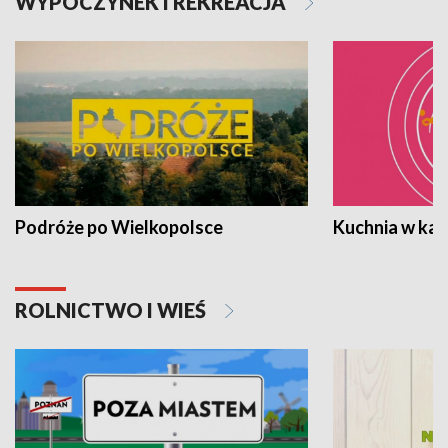
WYPOCZYNEK I REKREACJA
Podróże po Wielkopolsce
Kuchnia w ka
ROLNICTWO I WIEŚ