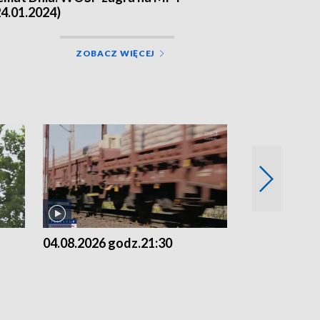
24.01.2024)
ZOBACZ WIĘCEJ
04.08.2026 godz.21:30
04.08.2026 g