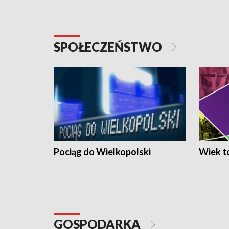
SPOŁECZEŃSTWO
Pociąg do Wielkopolski
Wiek to
GOSPODARKA