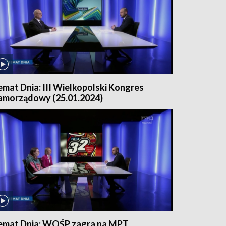
emat Dnia: III Wielkopolski Kongres
amorządowy (25.01.2024)
emat Dnia: WOŚP zagra na MPT