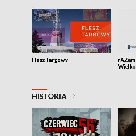
Flesz Targowy
rAZem 
Wielko
HISTORIA