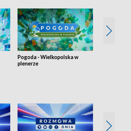
Pogoda - Wielkopolska w
Eko prognoza
plenerze