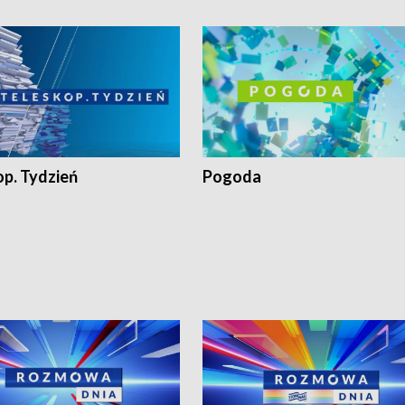
op. Tydzień
Pogoda