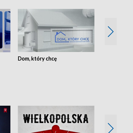
Dom, który chcę
Biznes Wielk