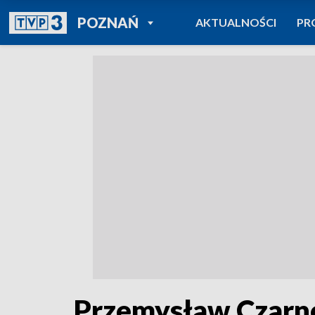
POWRÓT DO
POZNAŃ
AKTUALNOŚCI
PR
TVP REGIONY
Przemysław Czarne