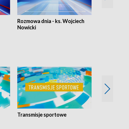
Rozmowa dnia - ks. Wojciech
Euro Fakty
Nowicki
Transmisje sportowe
Reportaże s