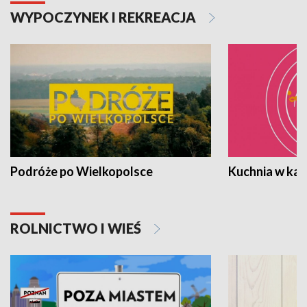
WYPOCZYNEK I REKREACJA
Podróże po Wielkopolsce
Kuchnia w ka
ROLNICTWO I WIEŚ