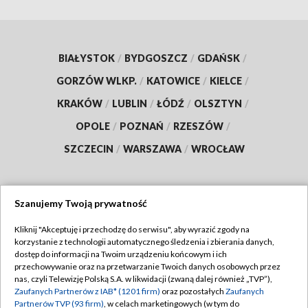
BIAŁYSTOK
/
BYDGOSZCZ
/
GDAŃSK
/
GORZÓW WLKP.
/
KATOWICE
/
KIELCE
/
KRAKÓW
/
LUBLIN
/
ŁÓDŹ
/
OLSZTYN
/
OPOLE
/
POZNAŃ
/
RZESZÓW
/
SZCZECIN
/
WARSZAWA
/
WROCŁAW
Szanujemy Twoją prywatność
Dołącz do nas:
Kliknij "Akceptuję i przechodzę do serwisu", aby wyrazić zgody na
korzystanie z technologii automatycznego śledzenia i zbierania danych,
TVP
dostęp do informacji na Twoim urządzeniu końcowym i ich
Abonament TVP
przechowywanie oraz na przetwarzanie Twoich danych osobowych przez
Regulamin TVP
nas, czyli Telewizję Polską S.A. w likwidacji (zwaną dalej również „TVP”),
Emisja w TVP
Zaufanych Partnerów z IAB* (1201 firm)
oraz pozostałych
Zaufanych
Polityka prywatności
Partnerów TVP (93 firm)
, w celach marketingowych (w tym do