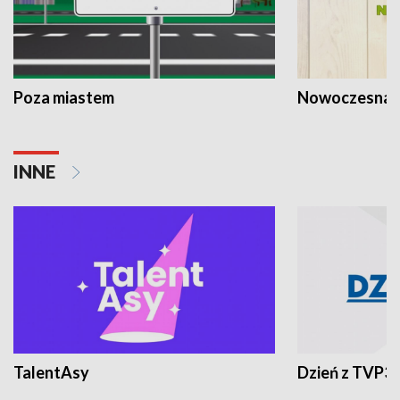
Poza miastem
Nowoczesna 
INNE
TalentAsy
Dzień z TVP3