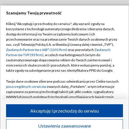
Szanujemy Twoją prywatność
Dołącz do nas:
Kliknij "Akceptuję i przechodzę do serwisu", aby wyrazić zgody na
korzystanie z technologii automatycznego śledzenia i zbierania danych,
TVP
dostęp do informacji na Twoim urządzeniu końcowym i ich
Abonament TVP
przechowywanie oraz na przetwarzanie Twoich danych osobowych przez
Regulamin TVP
nas, czyli Telewizję Polską S.A. w likwidacji (zwaną dalej również „TVP”),
Emisja w TVP
Zaufanych Partnerów z IAB* (1201 firm)
oraz pozostałych
Zaufanych
Polityka prywatności
Partnerów TVP (93 firm)
, w celach marketingowych (w tym do
Centrum informacji TVP
Moje zgody
zautomatyzowanego dopasowania reklam do Twoich zainteresowań i
mierzenia ich skuteczności) i pozostałych, które wskazujemy poniżej, a
Naziemna Telewizja Cyfrowa
Pomoc
także zgody na udostępnianie przez nas identyfikatora PPID do Google.
Sklep TVP
Biuro reklamy
Twoje dane osobowe zbierane podczas odwiedzania przez Ciebie naszych
Rada Programowa
poszczególnych serwisów
zwanych dalej „Portalem”, w tym informacje
Kontakt
zapisywane za pomocą technologii takich jak: pliki cookie, sygnalizatory
System NOS
WWW lub innych podobnych technologii umożliwiających świadczenie
dopasowanych i bezpiecznych usług, personalizację treści oraz reklam,
Informacje o nadawcy
Kanały
udostępnianie funkcji mediów społecznościowych oraz analizowanie
Akceptuję i przechodzę do serwisu
ruchu w Internecie.
Program dla prasy
©2026 Telewizja Polska S.A. w likwidacji
Biuro Reklamy
Twoje dane osobowe zbierane podczas odwiedzania przez Ciebie
Ustawienia zaawansowane
poszczególnych serwisów
na Portalu, takie jak adresy IP, identyfikatory