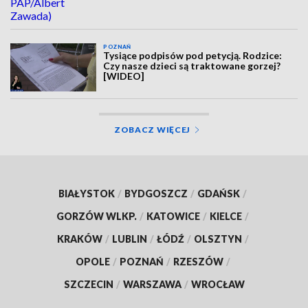
POZNAŃ
Tysiące podpisów pod petycją. Rodzice:
Czy nasze dzieci są traktowane gorzej?
[WIDEO]
ZOBACZ WIĘCEJ
BIAŁYSTOK
/
BYDGOSZCZ
/
GDAŃSK
/
GORZÓW WLKP.
/
KATOWICE
/
KIELCE
/
KRAKÓW
/
LUBLIN
/
ŁÓDŹ
/
OLSZTYN
/
OPOLE
/
POZNAŃ
/
RZESZÓW
/
SZCZECIN
/
WARSZAWA
/
WROCŁAW