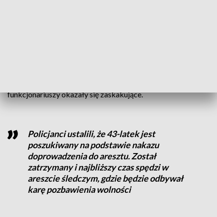
Z pozoru błaha interwencja zakończyła się
zatrzymaniem mężczyzny.
W miniony weekend policjanci z Kościana otrzymali
zgłoszenie od młodych dziewczyn, dotyczące tego, że
starszy, pijany mężczyzna nachalnie próbuje je poderwać.
Na miejsce pojechał patrol interwencyjny. Ustalenia
funkcjonariuszy okazały się zaskakujące.
Policjanci ustalili, że 43-latek jest
poszukiwany na podstawie nakazu
doprowadzenia do aresztu. Został
zatrzymany i najbliższy czas spędzi w
areszcie śledczym, gdzie będzie odbywał
karę pozbawienia wolności