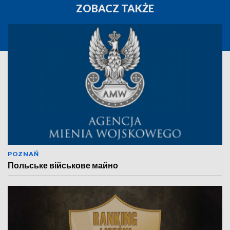
ZOBACZ TAKŻE
POZNAŃ
Польське військове майно