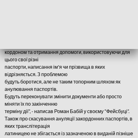
Проблема є – наразі близько 34 000 громадян України
мають закордонні
паспорти з різною транслітерацією. Наші європейські
партнери незадоволені,
бо деякі українці зловживають цим – обходять
обмеження на перебування за
кордоном та отримання допомоги, використовуючи для
цього свої різні
паспорти, написання ім'я чи прізвища в яких
відрізняється. З проблемою
будуть боротися, але не таким топорним шляхом як
анулювання паспортів.
Будуть переконувати змінити документи або просто
міняти їх по закінченню
терміну дії”, - написав Роман Бабій у своєму “Фейсбуці”.
Також про скасування ануляції закордонних паспортів, в
яких транслітерація
латиницею не збігається із зазначеною в виданій пізніше