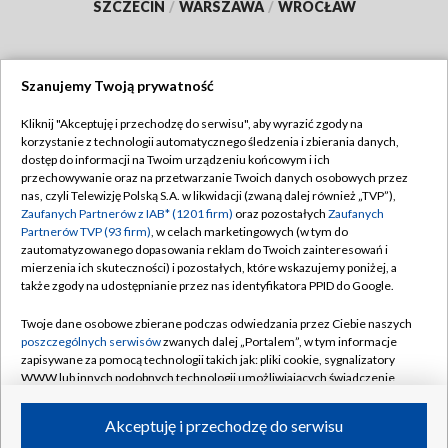
SZCZECIN
/
WARSZAWA
/
WROCŁAW
Szanujemy Twoją prywatność
Dołącz do nas:
Kliknij "Akceptuję i przechodzę do serwisu", aby wyrazić zgody na
korzystanie z technologii automatycznego śledzenia i zbierania danych,
TVP
dostęp do informacji na Twoim urządzeniu końcowym i ich
Abonament TVP
przechowywanie oraz na przetwarzanie Twoich danych osobowych przez
Regulamin TVP
nas, czyli Telewizję Polską S.A. w likwidacji (zwaną dalej również „TVP”),
Emisja w TVP
Polityka prywatności
Zaufanych Partnerów z IAB* (1201 firm)
oraz pozostałych
Zaufanych
Partnerów TVP (93 firm)
, w celach marketingowych (w tym do
Centrum informacji TVP
Moje zgody
zautomatyzowanego dopasowania reklam do Twoich zainteresowań i
mierzenia ich skuteczności) i pozostałych, które wskazujemy poniżej, a
Naziemna Telewizja Cyfrowa
Pomoc
także zgody na udostępnianie przez nas identyfikatora PPID do Google.
Sklep TVP
Biuro reklamy
Twoje dane osobowe zbierane podczas odwiedzania przez Ciebie naszych
Rada Programowa
Kontakt
poszczególnych serwisów
zwanych dalej „Portalem”, w tym informacje
zapisywane za pomocą technologii takich jak: pliki cookie, sygnalizatory
System NOS
WWW lub innych podobnych technologii umożliwiających świadczenie
dopasowanych i bezpiecznych usług, personalizację treści oraz reklam,
Informacje o nadawcy
Kanały
udostępnianie funkcji mediów społecznościowych oraz analizowanie
Akceptuję i przechodzę do serwisu
ruchu w Internecie.
Program dla prasy