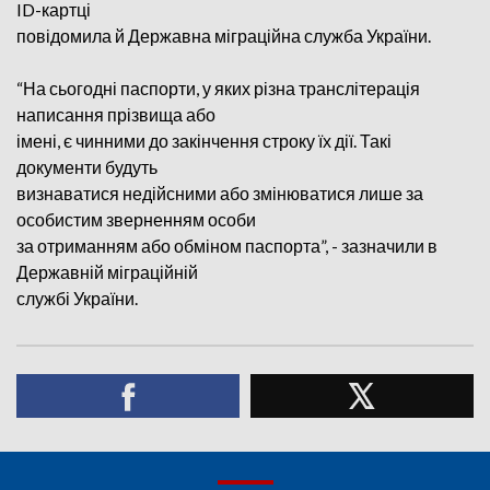
ID-картці
повідомила й Державна міграційна служба України.
“На сьогодні паспорти, у яких різна транслітерація
написання прізвища або
імені, є чинними до закінчення строку їх дії. Такі
документи будуть
визнаватися недійсними або змінюватися лише за
особистим зверненням особи
за отриманням або обміном паспорта”, - зазначили в
Державній міграційній
службі України.