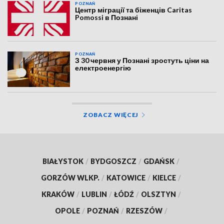
POZNAŃ
Центр міграції та біженців Caritas
Pomossi в Познані
POZNAŃ
З 30 червня у Познані зростуть ціни на
електроенергію
ZOBACZ WIĘCEJ
BIAŁYSTOK
/
BYDGOSZCZ
/
GDAŃSK
/
GORZÓW WLKP.
/
KATOWICE
/
KIELCE
/
KRAKÓW
/
LUBLIN
/
ŁÓDŹ
/
OLSZTYN
/
OPOLE
/
POZNAŃ
/
RZESZÓW
/