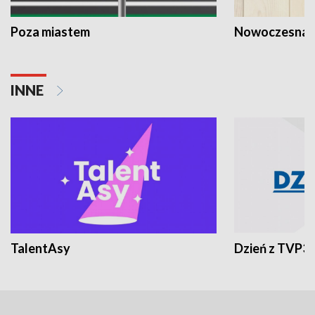
Poza miastem
Nowoczesna 
INNE
TalentAsy
Dzień z TVP3