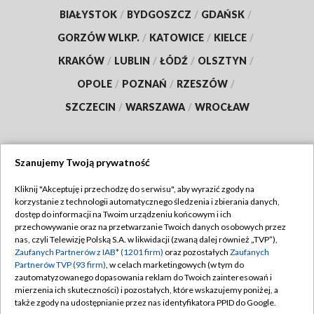
BIAŁYSTOK
/
BYDGOSZCZ
/
GDAŃSK
/
GORZÓW WLKP.
/
KATOWICE
/
KIELCE
/
KRAKÓW
/
LUBLIN
/
ŁÓDŹ
/
OLSZTYN
/
OPOLE
/
POZNAŃ
/
RZESZÓW
/
SZCZECIN
/
WARSZAWA
/
WROCŁAW
Szanujemy Twoją prywatność
Dołącz do nas:
Kliknij "Akceptuję i przechodzę do serwisu", aby wyrazić zgody na
korzystanie z technologii automatycznego śledzenia i zbierania danych,
TVP
dostęp do informacji na Twoim urządzeniu końcowym i ich
Abonament TVP
przechowywanie oraz na przetwarzanie Twoich danych osobowych przez
Regulamin TVP
nas, czyli Telewizję Polską S.A. w likwidacji (zwaną dalej również „TVP”),
Emisja w TVP
Zaufanych Partnerów z IAB* (1201 firm)
oraz pozostałych
Zaufanych
Polityka prywatności
Partnerów TVP (93 firm)
, w celach marketingowych (w tym do
Centrum informacji TVP
Moje zgody
zautomatyzowanego dopasowania reklam do Twoich zainteresowań i
mierzenia ich skuteczności) i pozostałych, które wskazujemy poniżej, a
Naziemna Telewizja Cyfrowa
Pomoc
także zgody na udostępnianie przez nas identyfikatora PPID do Google.