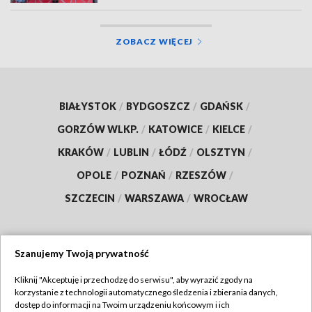
ZOBACZ WIĘCEJ
BIAŁYSTOK
/
BYDGOSZCZ
/
GDAŃSK
/
GORZÓW WLKP.
/
KATOWICE
/
KIELCE
/
KRAKÓW
/
LUBLIN
/
ŁÓDŹ
/
OLSZTYN
/
OPOLE
/
POZNAŃ
/
RZESZÓW
/
SZCZECIN
/
WARSZAWA
/
WROCŁAW
Szanujemy Twoją prywatność
Dołącz do nas:
Kliknij "Akceptuję i przechodzę do serwisu", aby wyrazić zgody na
korzystanie z technologii automatycznego śledzenia i zbierania danych,
TVP
dostęp do informacji na Twoim urządzeniu końcowym i ich