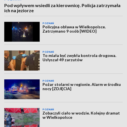
Pod wpływem wsiedli za kierownicę. Policja zatrzymała
ich na jeziorze
POZNAŃ
Policyjna obława w Wielkopolsce.
Zatrzymano 9 osób [WIDEO]
POZNAŃ
To miała być zwykła kontrola drogowa.
Usłyszał 49 zarzutów
POZNAŃ
Pożar stolarni w regionie. Alarm w środku
nocy [ZDJĘCIA]
POZNAŃ
Zobaczyli ciało w wodzie. Kolejny dramat
w Wielkopolsce