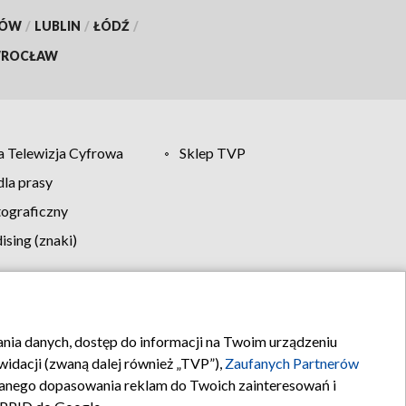
KÓW
/
LUBLIN
/
ŁÓDŹ
/
ROCŁAW
 Telewizja Cyfrowa
Sklep TVP
la prasy
tograficzny
sing (znaki)
klamy
Kontakt
rania danych, dostęp do informacji na Twoim urządzeniu
idacji (zwaną dalej również „TVP”),
Zaufanych Partnerów
anego dopasowania reklam do Twoich zainteresowań i