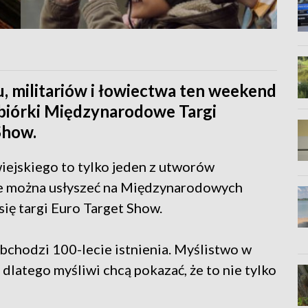
u, militariów i łowiectwa ten weekend
biórki Międzynarodowe Targi
Show.
ejskiego to tylko jeden z utworów
ie można usłyszeć na Międzynarodowych
ię targi Euro Target Show.
bchodzi 100-lecie istnienia. Myślistwo w
 dlatego myśliwi chcą pokazać, że to nie tylko