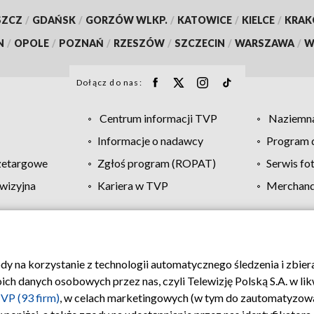
SZCZ
/
GDAŃSK
/
GORZÓW WLKP.
/
KATOWICE
/
KIELCE
/
KRA
N
/
OPOLE
/
POZNAŃ
/
RZESZÓW
/
SZCZECIN
/
WARSZAWA
/
W
Dołącz do nas:
Centrum informacji TVP
Naziemna
Informacje o nadawcy
Program d
zetargowe
Zgłoś program (ROPAT)
Serwis fo
wizyjna
Kariera w TVP
Merchandi
Polityka prywatności
Moje zgody
Pomoc
Biuro re
ody na korzystanie z technologii automatycznego śledzenia i zbie
 danych osobowych przez nas, czyli Telewizję Polską S.A. w likw
VP (93 firm)
, w celach marketingowych (w tym do zautomatyzow