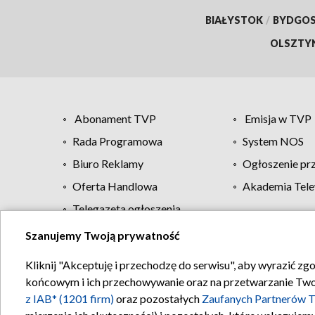
BIAŁYSTOK
/
BYDGO
OLSZTY
Abonament TVP
Emisja w TVP
Rada Programowa
System NOS
Biuro Reklamy
Ogłoszenie pr
Oferta Handlowa
Akademia Tele
Telegazeta ogłoszenia
Szanujemy Twoją prywatność
Regulamin TVP
Kliknij "Akceptuję i przechodzę do serwisu", aby wyrazić zg
końcowym i ich przechowywanie oraz na przetwarzanie Twoich
z IAB* (1201 firm)
oraz pozostałych
Zaufanych Partnerów T