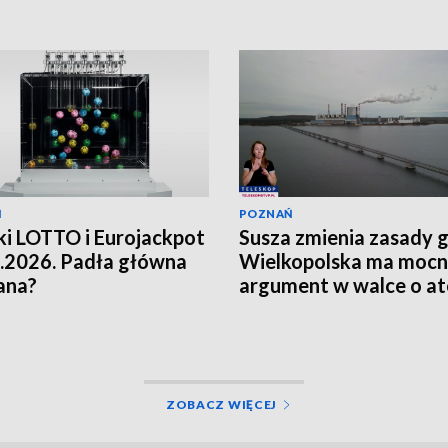
Ń
POZNAŃ
i LOTTO i Eurojackpot
Susza zmienia zasady g
.2026. Padła główna
Wielkopolska ma moc
ana?
argument w walce o a
[WIDEO]
ZOBACZ WIĘCEJ