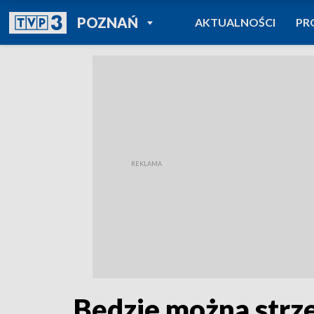
POWRÓT DO
POZNAŃ
AKTUALNOŚCI
PR
TVP REGIONY
Będzie można strze