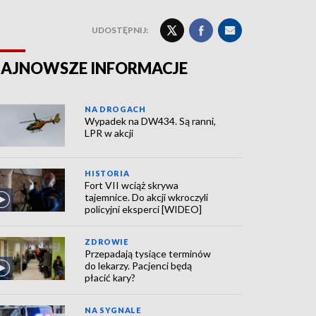
UDOSTĘPNIJ:
AJNOWSZE INFORMACJE
NA DROGACH
Wypadek na DW434. Są ranni,
LPR w akcji
HISTORIA
Fort VII wciąż skrywa
tajemnice. Do akcji wkroczyli
policyjni eksperci [WIDEO]
ZDROWIE
Przepadają tysiące terminów
do lekarzy. Pacjenci będą
płacić kary?
NA SYGNALE