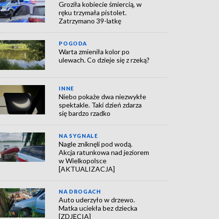
Groziła kobiecie śmiercią, w
ręku trzymała pistolet.
Zatrzymano 39-latkę
POGODA
Warta zmieniła kolor po
ulewach. Co dzieje się z rzeką?
INNE
Niebo pokaże dwa niezwykłe
spektakle. Taki dzień zdarza
się bardzo rzadko
NA SYGNALE
Nagle zniknęli pod wodą.
Akcja ratunkowa nad jeziorem
w Wielkopolsce
[AKTUALIZACJA]
NA DROGACH
Auto uderzyło w drzewo.
Matka uciekła bez dziecka
[ZDJĘCIA]