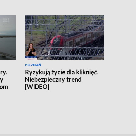
POZNAŃ
ry.
Ryzykują życie dla kliknięć.
ny
Niebezpieczny trend
tom
[WIDEO]