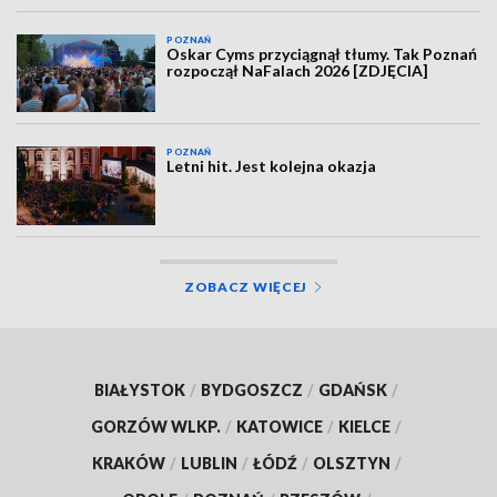
POZNAŃ
Oskar Cyms przyciągnął tłumy. Tak Poznań
rozpoczął NaFalach 2026 [ZDJĘCIA]
POZNAŃ
Letni hit. Jest kolejna okazja
ZOBACZ WIĘCEJ
BIAŁYSTOK
/
BYDGOSZCZ
/
GDAŃSK
/
GORZÓW WLKP.
/
KATOWICE
/
KIELCE
/
KRAKÓW
/
LUBLIN
/
ŁÓDŹ
/
OLSZTYN
/