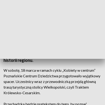
Śladami dawnych mieszkanek (fot. TVP3 Poznań)
W centrum miasta można odnaleźć świadectwa ich
działalności. Te kobiety odegrały znaczącą rolę w
historii regionu.
W sobotę, 18 marca w ramach cyklu „Kobiety w centrum”
Poznańskie Centrum Dziedzictwa przygotowało wyjątkowy
spacer. Uczestnicy wraz z przewodniczką przejdą główną
trasą turystyczną stolicy Wielkopolski, czyli Traktem
Królewsko-Cesarskim.
Przechadzka będzie pretekstem do tego, by poznać