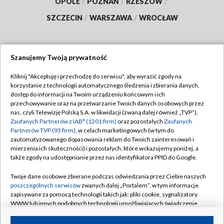
OPOLE
/
POZNAŃ
/
RZESZÓW
/
SZCZECIN
/
WARSZAWA
/
WROCŁAW
Szanujemy Twoją prywatność
Dołącz do nas:
Kliknij "Akceptuję i przechodzę do serwisu", aby wyrazić zgody na
korzystanie z technologii automatycznego śledzenia i zbierania danych,
TVP
dostęp do informacji na Twoim urządzeniu końcowym i ich
Abonament TVP
przechowywanie oraz na przetwarzanie Twoich danych osobowych przez
Regulamin TVP
nas, czyli Telewizję Polską S.A. w likwidacji (zwaną dalej również „TVP”),
Emisja w TVP
Polityka prywatności
Zaufanych Partnerów z IAB* (1201 firm)
oraz pozostałych
Zaufanych
Partnerów TVP (93 firm)
, w celach marketingowych (w tym do
Centrum informacji TVP
Moje zgody
zautomatyzowanego dopasowania reklam do Twoich zainteresowań i
mierzenia ich skuteczności) i pozostałych, które wskazujemy poniżej, a
Naziemna Telewizja Cyfrowa
Pomoc
także zgody na udostępnianie przez nas identyfikatora PPID do Google.
Sklep TVP
Biuro reklamy
Twoje dane osobowe zbierane podczas odwiedzania przez Ciebie naszych
Rada Programowa
Kontakt
poszczególnych serwisów
zwanych dalej „Portalem”, w tym informacje
zapisywane za pomocą technologii takich jak: pliki cookie, sygnalizatory
System NOS
WWW lub innych podobnych technologii umożliwiających świadczenie
dopasowanych i bezpiecznych usług, personalizację treści oraz reklam,
Informacje o nadawcy
Kanały
udostępnianie funkcji mediów społecznościowych oraz analizowanie