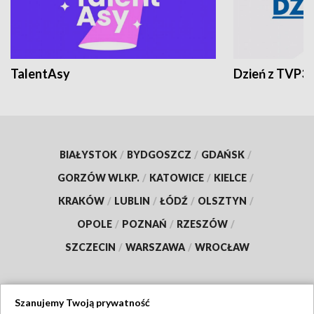
TalentAsy
Dzień z TVP3
BIAŁYSTOK
/
BYDGOSZCZ
/
GDAŃSK
/
GORZÓW WLKP.
/
KATOWICE
/
KIELCE
/
KRAKÓW
/
LUBLIN
/
ŁÓDŹ
/
OLSZTYN
/
OPOLE
/
POZNAŃ
/
RZESZÓW
/
SZCZECIN
/
WARSZAWA
/
WROCŁAW
Szanujemy Twoją prywatność
Dołącz do nas: