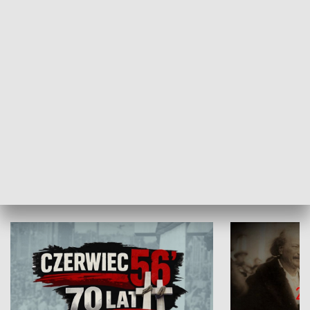
Flesz Targowy
rAZem zmieni
HISTORIA