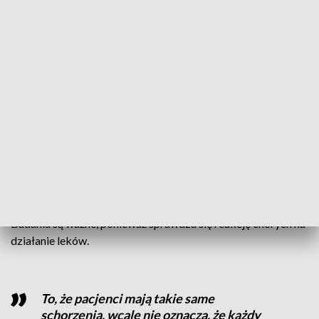
państwo.
Na początku grupę docelową będą
stanowili pacjenci onkologiczni,
hematologiczni, psychiatryczni i
kardiologiczni, ponieważ w tych obszarach
prowadzi się najwięcej badań klinicznych
– przekazał.
Badania są ważne, ponieważ sprawdza się reakcję chorych na
działanie leków.
To, że pacjenci mają takie same
schorzenia, wcale nie oznacza, że każdy