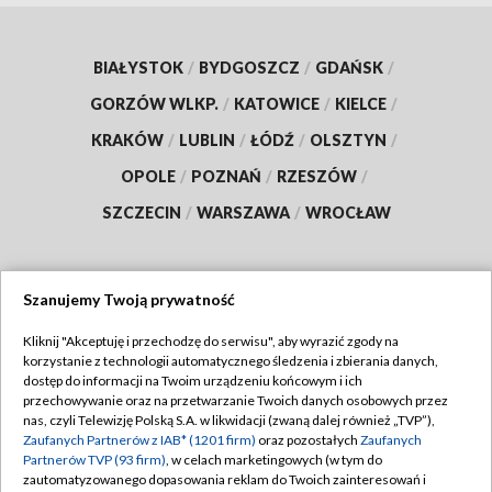
BIAŁYSTOK
/
BYDGOSZCZ
/
GDAŃSK
/
GORZÓW WLKP.
/
KATOWICE
/
KIELCE
/
KRAKÓW
/
LUBLIN
/
ŁÓDŹ
/
OLSZTYN
/
OPOLE
/
POZNAŃ
/
RZESZÓW
/
SZCZECIN
/
WARSZAWA
/
WROCŁAW
Szanujemy Twoją prywatność
Dołącz do nas:
Kliknij "Akceptuję i przechodzę do serwisu", aby wyrazić zgody na
korzystanie z technologii automatycznego śledzenia i zbierania danych,
TVP
dostęp do informacji na Twoim urządzeniu końcowym i ich
Abonament TVP
przechowywanie oraz na przetwarzanie Twoich danych osobowych przez
Regulamin TVP
nas, czyli Telewizję Polską S.A. w likwidacji (zwaną dalej również „TVP”),
Emisja w TVP
Polityka prywatności
Zaufanych Partnerów z IAB* (1201 firm)
oraz pozostałych
Zaufanych
Partnerów TVP (93 firm)
, w celach marketingowych (w tym do
Centrum informacji TVP
Moje zgody
zautomatyzowanego dopasowania reklam do Twoich zainteresowań i