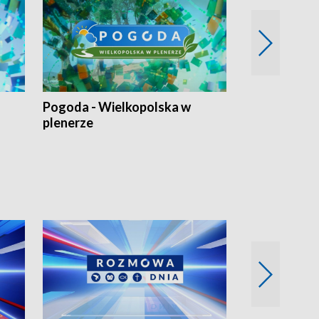
Pogoda - Wielkopolska w
Eko prognoza
plenerze