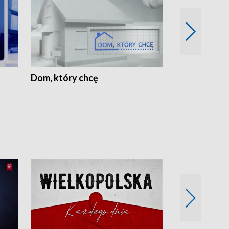
Dom, który chcę
Biznes Wielk