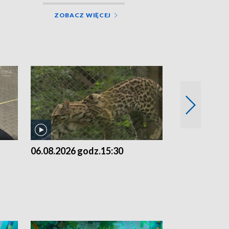
ZOBACZ WIĘCEJ
06.08.2026 godz.15:30
05.08.2026 g