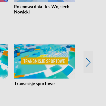
Rozmowa dnia - ks. Wojciech
Euro Fakty
Nowicki
Transmisje sportowe
Reportaże s