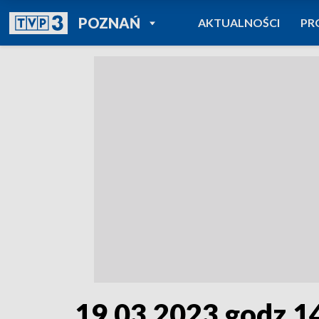
POWRÓT DO
POZNAŃ
AKTUALNOŚCI
PR
TVP REGIONY
19.03.2023 godz.1