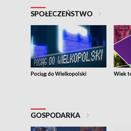
SPOŁECZEŃSTWO
Pociąg do Wielkopolski
Wiek to
GOSPODARKA