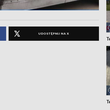
UDOSTĘPNIJ NA X
T
T