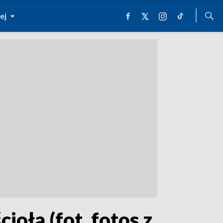
ej
ioła (fot. fotos z