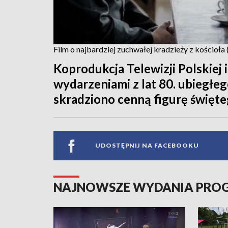
Film o najbardziej zuchwałej kradzieży z kościoła (
Koprodukcja Telewizji Polskiej
wydarzeniami z lat 80. ubiegł
skradziono cenną figurę święte
UDOSTĘPNIJ NA FACEBOOKU
NAJNOWSZE WYDANIA PR