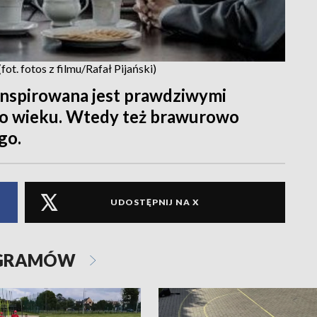
fot. fotos z filmu/Rafał Pijański)
 inspirowana jest prawdziwymi
ego wieku. Wtedy też brawurowo
go.
UDOSTĘPNIJ NA X
OGRAMÓW