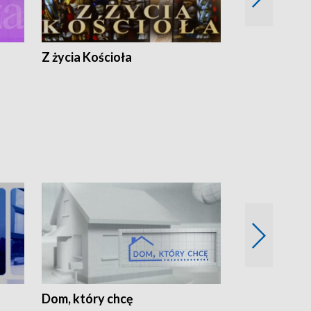
Z życia Kościoła
Jak rozmawia
Dom, który chcę
Biznes Wielk