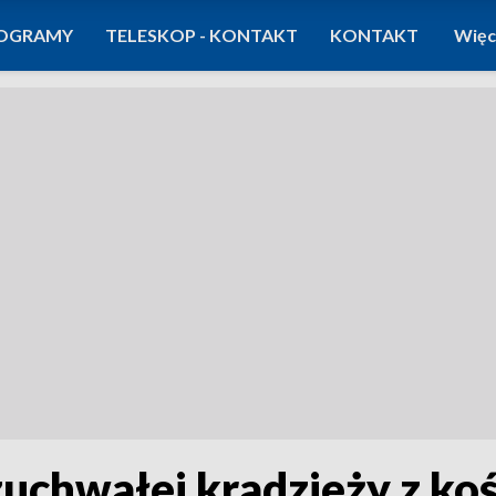
OGRAMY
TELESKOP - KONTAKT
KONTAKT
Więc
zuchwałej kradzieży z kośc