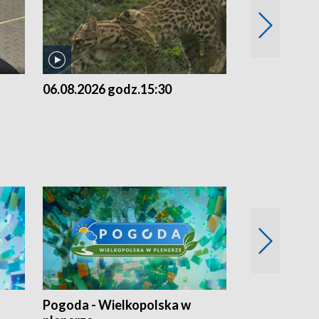
06.08.2026 godz.15:30
05.08.2026 g
Pogoda - Wielkopolska w
Eko prognoza