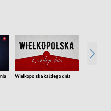
nia
Wielkopolska każdego dnia
Rozmowy z m