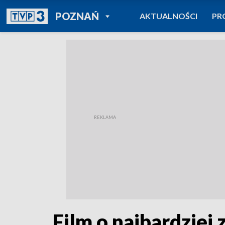
POWRÓT DO
POZNAŃ
AKTUALNOŚCI
PR
TVP REGIONY
Film o najbardziej 