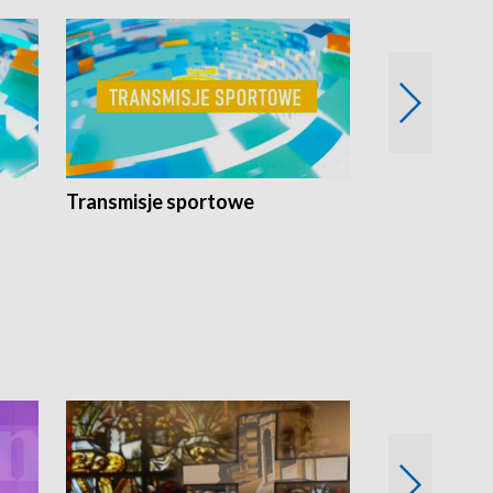
Transmisje sportowe
Reportaże s