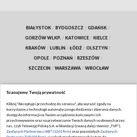
BIAŁYSTOK
/
BYDGOSZCZ
/
GDAŃSK
/
GORZÓW WLKP.
/
KATOWICE
/
KIELCE
/
KRAKÓW
/
LUBLIN
/
ŁÓDŹ
/
OLSZTYN
/
OPOLE
/
POZNAŃ
/
RZESZÓW
/
SZCZECIN
/
WARSZAWA
/
WROCŁAW
Szanujemy Twoją prywatność
Dołącz do nas:
Kliknij "Akceptuję i przechodzę do serwisu", aby wyrazić zgody na
korzystanie z technologii automatycznego śledzenia i zbierania danych,
TVP
dostęp do informacji na Twoim urządzeniu końcowym i ich
Abonament TVP
przechowywanie oraz na przetwarzanie Twoich danych osobowych przez
Regulamin TVP
nas, czyli Telewizję Polską S.A. w likwidacji (zwaną dalej również „TVP”),
Emisja w TVP
Zaufanych Partnerów z IAB* (1201 firm)
oraz pozostałych
Zaufanych
Polityka prywatności
Partnerów TVP (93 firm)
, w celach marketingowych (w tym do