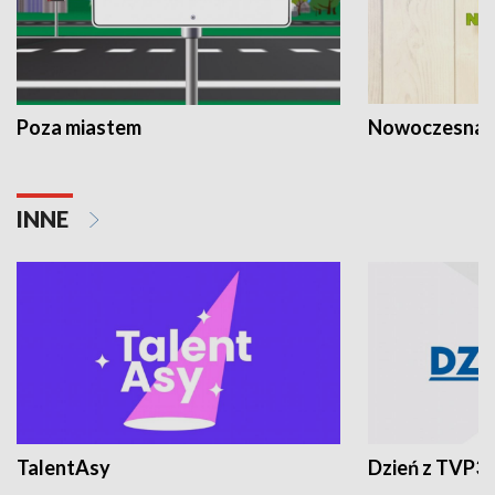
Poza miastem
Nowoczesna 
INNE
TalentAsy
Dzień z TVP3