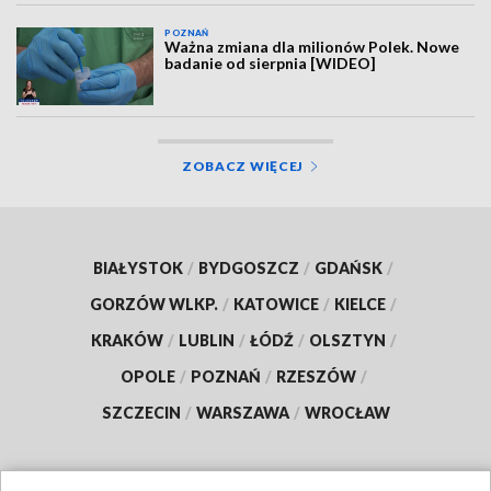
POZNAŃ
Ważna zmiana dla milionów Polek. Nowe
badanie od sierpnia [WIDEO]
ZOBACZ WIĘCEJ
BIAŁYSTOK
/
BYDGOSZCZ
/
GDAŃSK
/
GORZÓW WLKP.
/
KATOWICE
/
KIELCE
/
KRAKÓW
/
LUBLIN
/
ŁÓDŹ
/
OLSZTYN
/
OPOLE
/
POZNAŃ
/
RZESZÓW
/
SZCZECIN
/
WARSZAWA
/
WROCŁAW