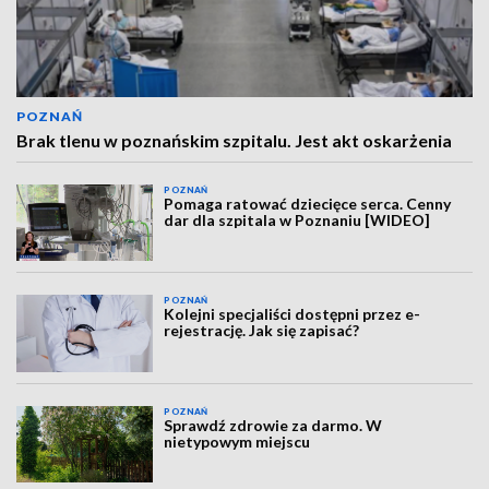
POZNAŃ
Brak tlenu w poznańskim szpitalu. Jest akt oskarżenia
POZNAŃ
Pomaga ratować dziecięce serca. Cenny
dar dla szpitala w Poznaniu [WIDEO]
POZNAŃ
Kolejni specjaliści dostępni przez e-
rejestrację. Jak się zapisać?
POZNAŃ
Sprawdź zdrowie za darmo. W
nietypowym miejscu