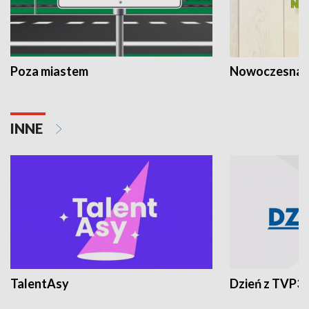
Poza miastem
Nowoczesna 
INNE
TalentAsy
Dzień z TVP3