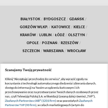
BIAŁYSTOK
/
BYDGOSZCZ
/
GDAŃSK
/
GORZÓW WLKP.
/
KATOWICE
/
KIELCE
/
KRAKÓW
/
LUBLIN
/
ŁÓDŹ
/
OLSZTYN
/
OPOLE
/
POZNAŃ
/
RZESZÓW
/
SZCZECIN
/
WARSZAWA
/
WROCŁAW
Szanujemy Twoją prywatność
Dołącz do nas:
Kliknij "Akceptuję i przechodzę do serwisu", aby wyrazić zgody na
korzystanie z technologii automatycznego śledzenia i zbierania danych,
TVP
dostęp do informacji na Twoim urządzeniu końcowym i ich
Abonament TVP
przechowywanie oraz na przetwarzanie Twoich danych osobowych przez
Regulamin TVP
nas, czyli Telewizję Polską S.A. w likwidacji (zwaną dalej również „TVP”),
Emisja w TVP
Zaufanych Partnerów z IAB* (1201 firm)
oraz pozostałych
Zaufanych
Polityka prywatności
Partnerów TVP (93 firm)
, w celach marketingowych (w tym do
Centrum informacji TVP