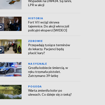
Wypadek na DW434. Są ranni,
LPR w akcji
HISTORIA
Fort VII wciąż skrywa
tajemnice. Do akcji wkroczyli
policyjni eksperci [WIDEO]
ZDROWIE
Przepadają tysiące terminów
do lekarzy. Pacjenci będą
płacić kary?
NA SYGNALE
Groziła kobiecie śmiercią, w
ręku trzymała pistolet.
Zatrzymano 39-latkę
POGODA
Warta zmieniła kolor po
ulewach. Co dzieje się z rzeką?