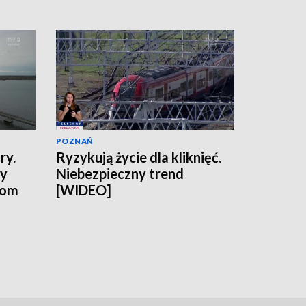
POZNAŃ
ry.
Ryzykują życie dla kliknięć.
ny
Niebezpieczny trend
tom
[WIDEO]