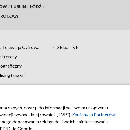
KÓW
/
LUBLIN
/
ŁÓDŹ
/
ROCŁAW
 Telewizja Cyfrowa
Sklep TVP
la prasy
tograficzny
sing (znaki)
klamy
Kontakt
rania danych, dostęp do informacji na Twoim urządzeniu
idacji (zwaną dalej również „TVP”),
Zaufanych Partnerów
anego dopasowania reklam do Twoich zainteresowań i
a PPID do Google.