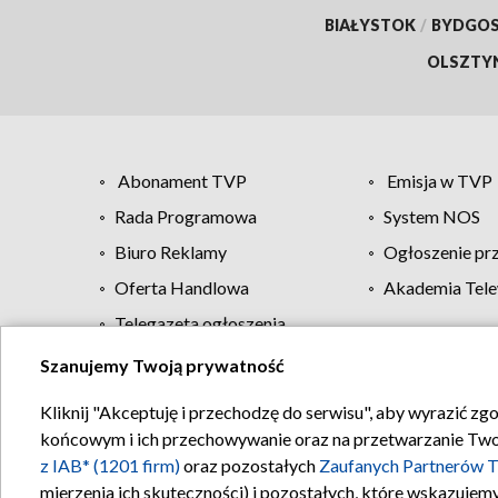
BIAŁYSTOK
/
BYDGO
OLSZTY
Abonament TVP
Emisja w TVP
Rada Programowa
System NOS
Biuro Reklamy
Ogłoszenie pr
Oferta Handlowa
Akademia Tele
Telegazeta ogłoszenia
Szanujemy Twoją prywatność
Regulamin TVP
Kliknij "Akceptuję i przechodzę do serwisu", aby wyrazić zg
końcowym i ich przechowywanie oraz na przetwarzanie Twoich
z IAB* (1201 firm)
oraz pozostałych
Zaufanych Partnerów T
mierzenia ich skuteczności) i pozostałych, które wskazujemy