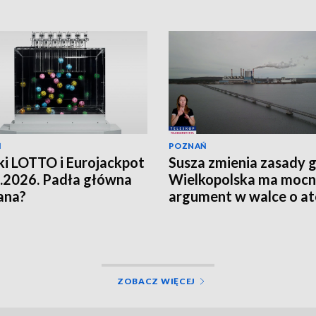
Ń
POZNAŃ
i LOTTO i Eurojackpot
Susza zmienia zasady g
.2026. Padła główna
Wielkopolska ma moc
ana?
argument w walce o a
[WIDEO]
ZOBACZ WIĘCEJ