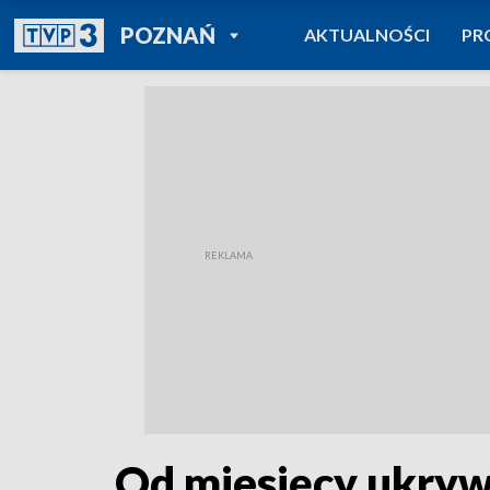
POWRÓT DO
POZNAŃ
AKTUALNOŚCI
PR
TVP REGIONY
Od miesięcy ukryw