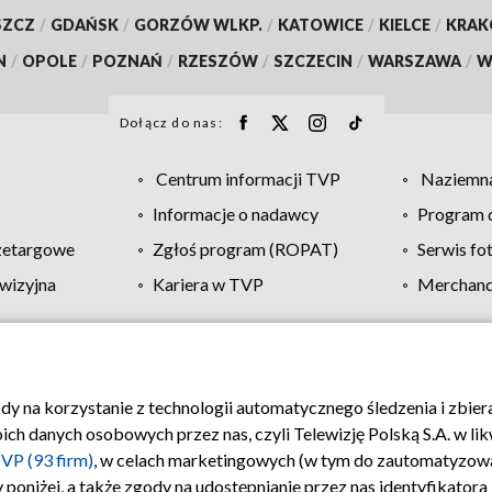
SZCZ
/
GDAŃSK
/
GORZÓW WLKP.
/
KATOWICE
/
KIELCE
/
KRA
N
/
OPOLE
/
POZNAŃ
/
RZESZÓW
/
SZCZECIN
/
WARSZAWA
/
W
Dołącz do nas:
Centrum informacji TVP
Naziemna
Informacje o nadawcy
Program d
zetargowe
Zgłoś program (ROPAT)
Serwis fo
wizyjna
Kariera w TVP
Merchandi
Polityka prywatności
Moje zgody
Pomoc
Biuro re
ody na korzystanie z technologii automatycznego śledzenia i zbie
 danych osobowych przez nas, czyli Telewizję Polską S.A. w likw
VP (93 firm)
, w celach marketingowych (w tym do zautomatyzow
 poniżej, a także zgody na udostępnianie przez nas identyfikator