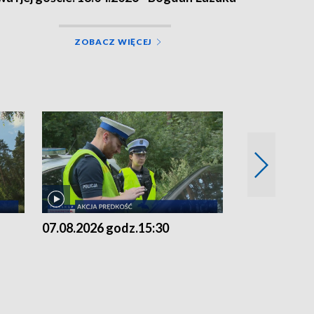
ZOBACZ WIĘCEJ
07.08.2026 godz.15:30
06.08.2026 g