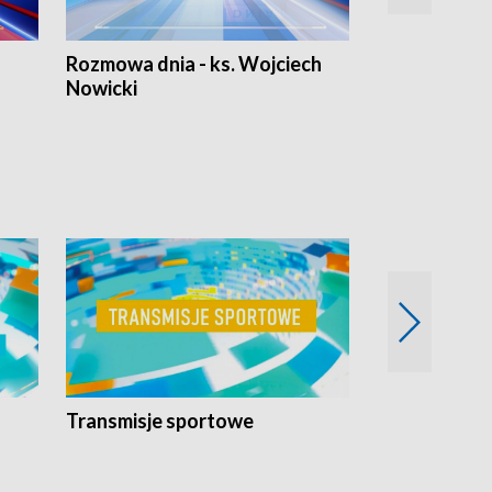
Rozmowa dnia - ks. Wojciech
Euro Fakty
Nowicki
Transmisje sportowe
Reportaże s