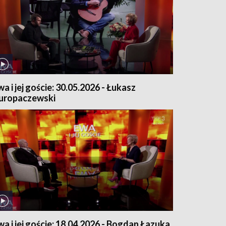
wa i jej goście: 30.05.2026 - Łukasz
uropaczewski
wa i jej goście: 18.04.2026 - Bogdan Łazuka