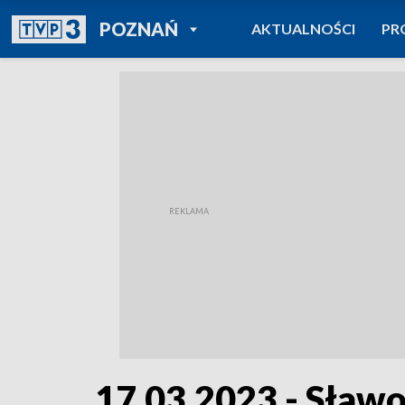
POWRÓT DO
POZNAŃ
AKTUALNOŚCI
PR
TVP REGIONY
17.03.2023 - Sławo