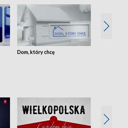
Dom, który chcę
Biznes Wielk