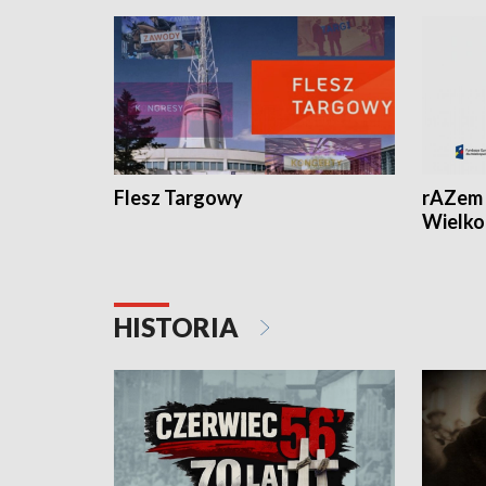
Flesz Targowy
rAZem 
Wielko
HISTORIA