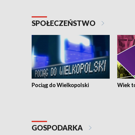
SPOŁECZEŃSTWO
Pociąg do Wielkopolski
Wiek to
GOSPODARKA