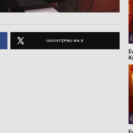
UDOSTĘPNIJ NA X
E
K
E