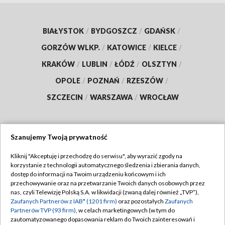
BIAŁYSTOK
/
BYDGOSZCZ
/
GDAŃSK
/
GORZÓW WLKP.
/
KATOWICE
/
KIELCE
/
KRAKÓW
/
LUBLIN
/
ŁÓDŹ
/
OLSZTYN
/
OPOLE
/
POZNAŃ
/
RZESZÓW
/
SZCZECIN
/
WARSZAWA
/
WROCŁAW
Szanujemy Twoją prywatność
Dołącz do nas:
Kliknij "Akceptuję i przechodzę do serwisu", aby wyrazić zgody na
korzystanie z technologii automatycznego śledzenia i zbierania danych,
TVP
dostęp do informacji na Twoim urządzeniu końcowym i ich
Abonament TVP
przechowywanie oraz na przetwarzanie Twoich danych osobowych przez
Regulamin TVP
nas, czyli Telewizję Polską S.A. w likwidacji (zwaną dalej również „TVP”),
Emisja w TVP
Zaufanych Partnerów z IAB* (1201 firm)
oraz pozostałych
Zaufanych
Polityka prywatności
Partnerów TVP (93 firm)
, w celach marketingowych (w tym do
Centrum informacji TVP
Moje zgody
zautomatyzowanego dopasowania reklam do Twoich zainteresowań i