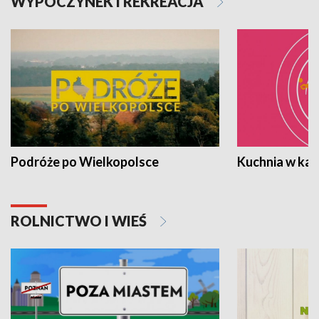
WYPOCZYNEK I REKREACJA
Podróże po Wielkopolsce
Kuchnia w ka
ROLNICTWO I WIEŚ