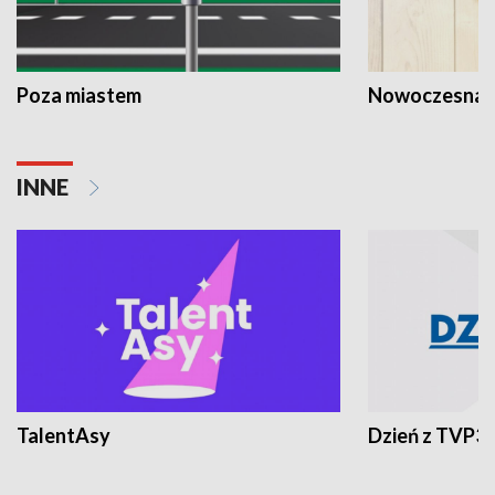
Poza miastem
Nowoczesna 
INNE
TalentAsy
Dzień z TVP3