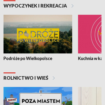
WYPOCZYNEK I REKREACJA
Podróże po Wielkopolsce
Kuchnia w ka
ROLNICTWO I WIEŚ