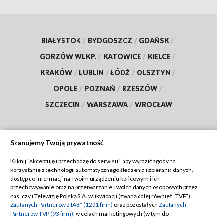
BIAŁYSTOK
/
BYDGOSZCZ
/
GDAŃSK
/
GORZÓW WLKP.
/
KATOWICE
/
KIELCE
/
KRAKÓW
/
LUBLIN
/
ŁÓDŹ
/
OLSZTYN
/
OPOLE
/
POZNAŃ
/
RZESZÓW
/
SZCZECIN
/
WARSZAWA
/
WROCŁAW
Szanujemy Twoją prywatność
Dołącz do nas:
Kliknij "Akceptuję i przechodzę do serwisu", aby wyrazić zgody na
korzystanie z technologii automatycznego śledzenia i zbierania danych,
TVP
dostęp do informacji na Twoim urządzeniu końcowym i ich
Abonament TVP
przechowywanie oraz na przetwarzanie Twoich danych osobowych przez
Regulamin TVP
nas, czyli Telewizję Polską S.A. w likwidacji (zwaną dalej również „TVP”),
Emisja w TVP
Zaufanych Partnerów z IAB* (1201 firm)
oraz pozostałych
Zaufanych
Polityka prywatności
Partnerów TVP (93 firm)
, w celach marketingowych (w tym do