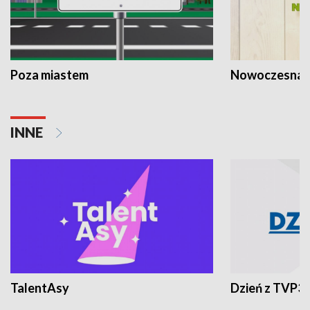
Poza miastem
Nowoczesna 
INNE
TalentAsy
Dzień z TVP3