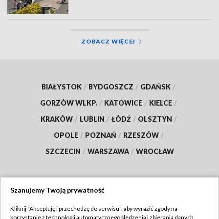
ZOBACZ WIĘCEJ
BIAŁYSTOK
/
BYDGOSZCZ
/
GDAŃSK
/
GORZÓW WLKP.
/
KATOWICE
/
KIELCE
/
KRAKÓW
/
LUBLIN
/
ŁÓDŹ
/
OLSZTYN
/
OPOLE
/
POZNAŃ
/
RZESZÓW
/
SZCZECIN
/
WARSZAWA
/
WROCŁAW
Szanujemy Twoją prywatność
Dołącz do nas:
Kliknij "Akceptuję i przechodzę do serwisu", aby wyrazić zgody na
korzystanie z technologii automatycznego śledzenia i zbierania danych,