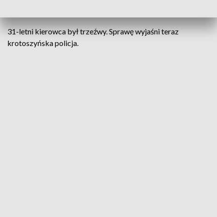
niż tydzień.
31-letni kierowca był trzeźwy. Sprawę wyjaśni teraz
krotoszyńska policja.