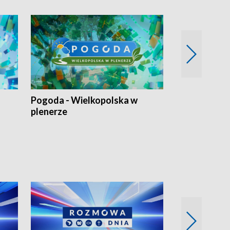
Pogoda - Wielkopolska w
Eko prognoza
plenerze