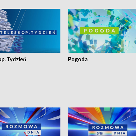
op. Tydzień
Pogoda