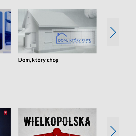
Dom, który chcę
Biznes Wielk