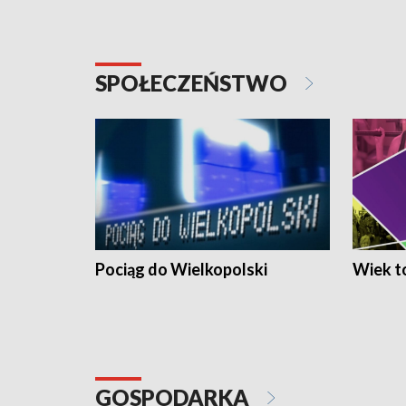
SPOŁECZEŃSTWO
Pociąg do Wielkopolski
Wiek to
GOSPODARKA