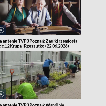
a antenie TVP3 Poznań: Zaułki rzemiosła
dc.12 Krupa i Rzeszutko (22.06.2026)
a antenie TVP3 Poznań: Wspólnie