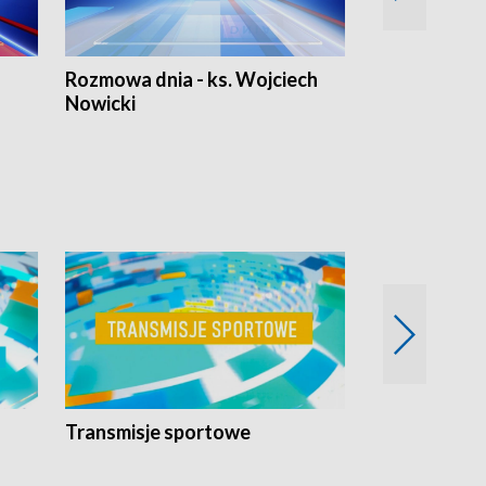
Rozmowa dnia - ks. Wojciech
Euro Fakty
Nowicki
Transmisje sportowe
Reportaże s