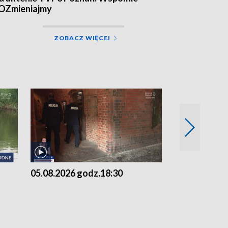
OZmieniajmy
ZOBACZ WIĘCEJ
05.08.2026 godz.18:30
05.08.2026 g