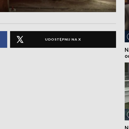
UDOSTĘPNIJ NA X
N
o
N