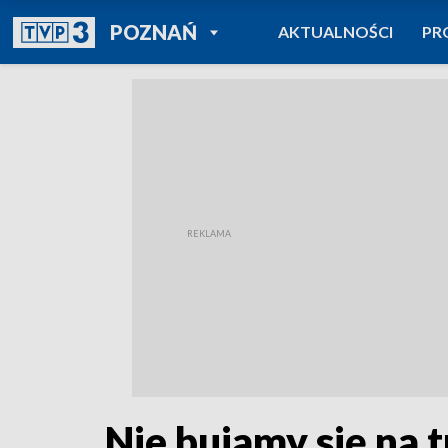
POWRÓT DO
POZNAŃ
AKTUALNOŚCI
PR
TVP REGIONY
Nie bujamy się na 