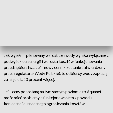
Ja bym nie chciał, by [poznaniacy] płacili
więcej. To nie jest moim celem. Natomiast
moim celem jest to, by poznaniacy byli
pewni dostaw wody
– powiedział Paweł Chudziński, prezes spółki Aquanet.
Jak wyjaśnił, planowany wzrost cen wody wynika wyłącznie z
podwyżek cen energii i wzrostu kosztów funkcjonowania
przedsiębiorstwa. Jeśli nowy cennik zostanie zatwierdzony
przez regulatora (Wody Polskie), to odbiorcy wody zapłacą
za nią o ok. 20 procent więcej.
Jeśli ceny pozostaną na tym samym poziomie to Aquanet
może mieć problemy z funkcjonowaniem z powodu
konieczności znacznego ograniczania kosztów.