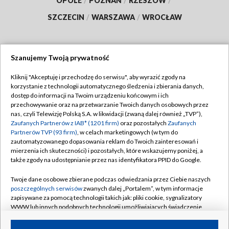
OPOLE
/
POZNAŃ
/
RZESZÓW
/
SZCZECIN
/
WARSZAWA
/
WROCŁAW
Szanujemy Twoją prywatność
Dołącz do nas:
Kliknij "Akceptuję i przechodzę do serwisu", aby wyrazić zgody na
korzystanie z technologii automatycznego śledzenia i zbierania danych,
TVP
dostęp do informacji na Twoim urządzeniu końcowym i ich
Abonament TVP
przechowywanie oraz na przetwarzanie Twoich danych osobowych przez
Regulamin TVP
nas, czyli Telewizję Polską S.A. w likwidacji (zwaną dalej również „TVP”),
Emisja w TVP
Polityka prywatności
Zaufanych Partnerów z IAB* (1201 firm)
oraz pozostałych
Zaufanych
Partnerów TVP (93 firm)
, w celach marketingowych (w tym do
Centrum informacji TVP
Moje zgody
zautomatyzowanego dopasowania reklam do Twoich zainteresowań i
mierzenia ich skuteczności) i pozostałych, które wskazujemy poniżej, a
Naziemna Telewizja Cyfrowa
Pomoc
także zgody na udostępnianie przez nas identyfikatora PPID do Google.
Sklep TVP
Biuro reklamy
Twoje dane osobowe zbierane podczas odwiedzania przez Ciebie naszych
Rada Programowa
Kontakt
poszczególnych serwisów
zwanych dalej „Portalem”, w tym informacje
zapisywane za pomocą technologii takich jak: pliki cookie, sygnalizatory
System NOS
WWW lub innych podobnych technologii umożliwiających świadczenie
dopasowanych i bezpiecznych usług, personalizację treści oraz reklam,
Informacje o nadawcy
Kanały
udostępnianie funkcji mediów społecznościowych oraz analizowanie