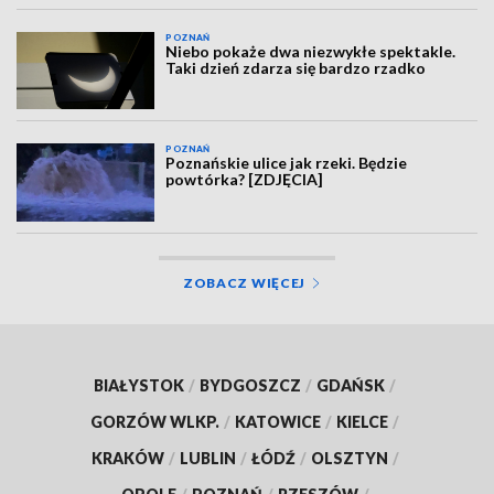
POZNAŃ
Niebo pokaże dwa niezwykłe spektakle.
Taki dzień zdarza się bardzo rzadko
POZNAŃ
Poznańskie ulice jak rzeki. Będzie
powtórka? [ZDJĘCIA]
ZOBACZ WIĘCEJ
BIAŁYSTOK
/
BYDGOSZCZ
/
GDAŃSK
/
GORZÓW WLKP.
/
KATOWICE
/
KIELCE
/
KRAKÓW
/
LUBLIN
/
ŁÓDŹ
/
OLSZTYN
/