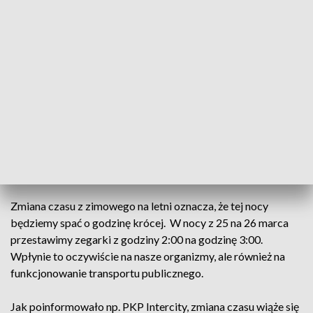
(zdjęcie ilustracyjne, fot. pixabay)
Wpłynie to także na rozkład jazdy pociągów. W
tym czasie w trasie będzie m.in. kilkanaście
pociągów PKP Intercity.
Zmiana czasu z zimowego na letni oznacza, że tej nocy
będziemy spać o godzinę krócej. W nocy z 25 na 26 marca
przestawimy zegarki z godziny 2:00 na godzinę 3:00.
Wpłynie to oczywiście na nasze organizmy, ale również na
funkcjonowanie transportu publicznego.
Jak poinformowało np. PKP Intercity, zmiana czasu wiąże się