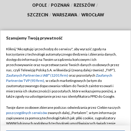
OPOLE
/
POZNAŃ
/
RZESZÓW
/
SZCZECIN
/
WARSZAWA
/
WROCŁAW
Szanujemy Twoją prywatność
Dołącz do nas:
Kliknij "Akceptuję i przechodzę do serwisu", aby wyrazić zgody na
korzystanie z technologii automatycznego śledzenia i zbierania danych,
TVP
dostęp do informacji na Twoim urządzeniu końcowym i ich
Abonament TVP
przechowywanie oraz na przetwarzanie Twoich danych osobowych przez
Regulamin TVP
nas, czyli Telewizję Polską S.A. w likwidacji (zwaną dalej również „TVP”),
Emisja w TVP
Polityka prywatności
Zaufanych Partnerów z IAB* (1201 firm)
oraz pozostałych
Zaufanych
Partnerów TVP (93 firm)
, w celach marketingowych (w tym do
Centrum informacji TVP
Moje zgody
zautomatyzowanego dopasowania reklam do Twoich zainteresowań i
mierzenia ich skuteczności) i pozostałych, które wskazujemy poniżej, a
Naziemna Telewizja Cyfrowa
Pomoc
także zgody na udostępnianie przez nas identyfikatora PPID do Google.
Sklep TVP
Biuro reklamy
Twoje dane osobowe zbierane podczas odwiedzania przez Ciebie naszych
Rada Programowa
Kontakt
poszczególnych serwisów
zwanych dalej „Portalem”, w tym informacje
zapisywane za pomocą technologii takich jak: pliki cookie, sygnalizatory
System NOS
WWW lub innych podobnych technologii umożliwiających świadczenie
dopasowanych i bezpiecznych usług, personalizację treści oraz reklam,
Informacje o nadawcy