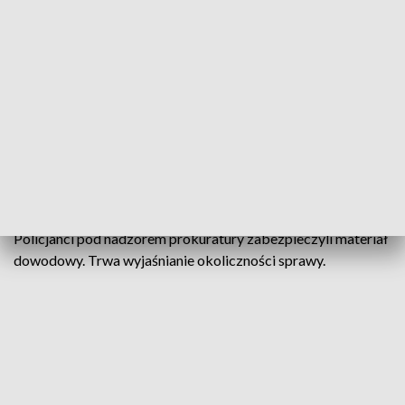
Na miejsce niezwłocznie skierowano kilka
patroli policji. Funkcjonariusze na miejscu
znaleźli zwłoki 64-letniego mężczyzny z
ranami głowy. Na miejscu zatrzymano
również 54-letniego mężczyznę. Był
pijany
– mówi Anna Jaworska-Wojnicz rzecznik prasowy Komendy
Miejskiej Policji w Kaliszu.
Policjanci pod nadzorem prokuratury zabezpieczyli materiał
dowodowy. Trwa wyjaśnianie okoliczności sprawy.