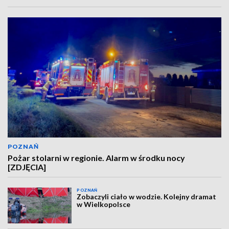
POZNAŃ
Pożar stolarni w regionie. Alarm w środku nocy
[ZDJĘCIA]
POZNAŃ
Zobaczyli ciało w wodzie. Kolejny dramat
w Wielkopolsce