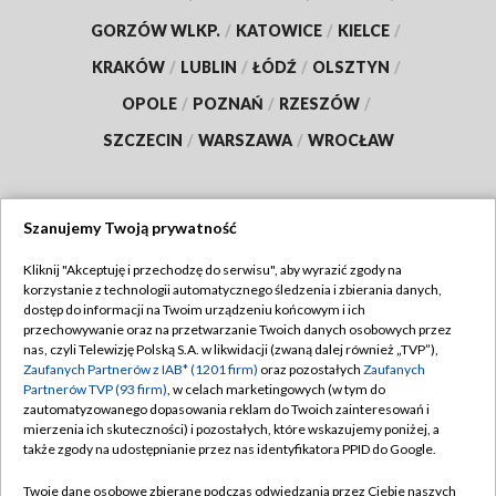
GORZÓW WLKP.
/
KATOWICE
/
KIELCE
/
KRAKÓW
/
LUBLIN
/
ŁÓDŹ
/
OLSZTYN
/
OPOLE
/
POZNAŃ
/
RZESZÓW
/
SZCZECIN
/
WARSZAWA
/
WROCŁAW
Szanujemy Twoją prywatność
Dołącz do nas:
Kliknij "Akceptuję i przechodzę do serwisu", aby wyrazić zgody na
korzystanie z technologii automatycznego śledzenia i zbierania danych,
TVP
dostęp do informacji na Twoim urządzeniu końcowym i ich
Abonament TVP
przechowywanie oraz na przetwarzanie Twoich danych osobowych przez
Regulamin TVP
nas, czyli Telewizję Polską S.A. w likwidacji (zwaną dalej również „TVP”),
Emisja w TVP
Polityka prywatności
Zaufanych Partnerów z IAB* (1201 firm)
oraz pozostałych
Zaufanych
Partnerów TVP (93 firm)
, w celach marketingowych (w tym do
Centrum informacji TVP
Moje zgody
zautomatyzowanego dopasowania reklam do Twoich zainteresowań i
mierzenia ich skuteczności) i pozostałych, które wskazujemy poniżej, a
Naziemna Telewizja Cyfrowa
Pomoc
także zgody na udostępnianie przez nas identyfikatora PPID do Google.
Sklep TVP
Biuro reklamy
Twoje dane osobowe zbierane podczas odwiedzania przez Ciebie naszych