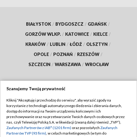
BIAŁYSTOK
/
BYDGOSZCZ
/
GDAŃSK
/
GORZÓW WLKP.
/
KATOWICE
/
KIELCE
/
KRAKÓW
/
LUBLIN
/
ŁÓDŹ
/
OLSZTYN
/
OPOLE
/
POZNAŃ
/
RZESZÓW
/
SZCZECIN
/
WARSZAWA
/
WROCŁAW
Szanujemy Twoją prywatność
Dołącz do nas:
Kliknij "Akceptuję i przechodzę do serwisu", aby wyrazić zgody na
korzystanie z technologii automatycznego śledzenia i zbierania danych,
TVP
dostęp do informacji na Twoim urządzeniu końcowym i ich
Abonament TVP
przechowywanie oraz na przetwarzanie Twoich danych osobowych przez
Regulamin TVP
nas, czyli Telewizję Polską S.A. w likwidacji (zwaną dalej również „TVP”),
Emisja w TVP
Zaufanych Partnerów z IAB* (1201 firm)
oraz pozostałych
Zaufanych
Polityka prywatności
Partnerów TVP (93 firm)
, w celach marketingowych (w tym do
Centrum informacji TVP