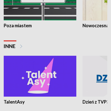
Poza miastem
Nowoczesna 
INNE
TalentAsy
Dzień z TVP3