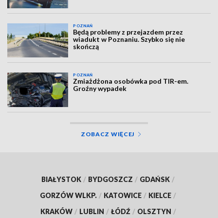
POZNAŃ
Będą problemy z przejazdem przez
wiadukt w Poznaniu. Szybko się nie
skończą
POZNAŃ
Zmiażdżona osobówka pod TIR-em.
Groźny wypadek
ZOBACZ WIĘCEJ
BIAŁYSTOK
/
BYDGOSZCZ
/
GDAŃSK
/
GORZÓW WLKP.
/
KATOWICE
/
KIELCE
/
KRAKÓW
/
LUBLIN
/
ŁÓDŹ
/
OLSZTYN
/