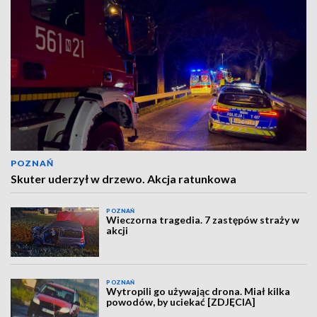
POZNAŃ
Skuter uderzył w drzewo. Akcja ratunkowa
POZNAŃ
Wieczorna tragedia. 7 zastępów straży w
akcji
POZNAŃ
Wytropili go używając drona. Miał kilka
powodów, by uciekać [ZDJĘCIA]