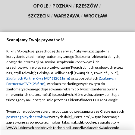
OPOLE
/
POZNAŃ
/
RZESZÓW
/
SZCZECIN
/
WARSZAWA
/
WROCŁAW
Szanujemy Twoją prywatność
Dołącz do nas:
Kliknij "Akceptuję i przechodzę do serwisu", aby wyrazić zgody na
korzystanie z technologii automatycznego śledzenia i zbierania danych,
TVP
dostęp do informacji na Twoim urządzeniu końcowym i ich
Abonament TVP
przechowywanie oraz na przetwarzanie Twoich danych osobowych przez
Regulamin TVP
nas, czyli Telewizję Polską S.A. w likwidacji (zwaną dalej również „TVP”),
Emisja w TVP
Polityka prywatności
Zaufanych Partnerów z IAB* (1201 firm)
oraz pozostałych
Zaufanych
Partnerów TVP (93 firm)
, w celach marketingowych (w tym do
Centrum informacji TVP
Moje zgody
zautomatyzowanego dopasowania reklam do Twoich zainteresowań i
mierzenia ich skuteczności) i pozostałych, które wskazujemy poniżej, a
Naziemna Telewizja Cyfrowa
Pomoc
także zgody na udostępnianie przez nas identyfikatora PPID do Google.
Sklep TVP
Biuro reklamy
Twoje dane osobowe zbierane podczas odwiedzania przez Ciebie naszych
Rada Programowa
Kontakt
poszczególnych serwisów
zwanych dalej „Portalem”, w tym informacje
zapisywane za pomocą technologii takich jak: pliki cookie, sygnalizatory
System NOS
WWW lub innych podobnych technologii umożliwiających świadczenie
dopasowanych i bezpiecznych usług, personalizację treści oraz reklam,