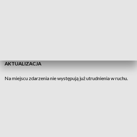
pilskim doszło do zderzenia pięciu pojazdów osobowych.
Według wstępnych informacji służb, w zdarzeniu nie ma osób
poszkodowanych.
Obecnie ruch w miejscu zdarzenia odbywa się wahadłowo.
Utrudnienia na odcinku Piła-Wyrzysk mogą potrwać ok.
dwóch godzin.
AKTUALIZACJA
Na miejscu zdarzenia nie występują już utrudnienia w ruchu.